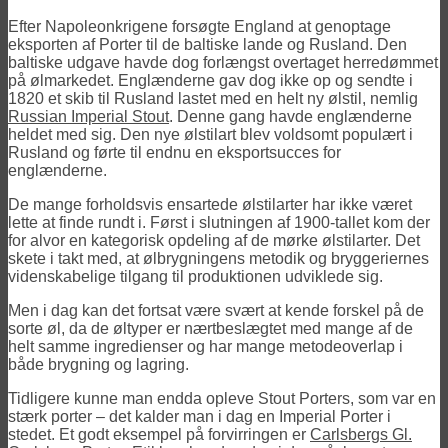
Efter Napoleonkrigene forsøgte England at genoptage
eksporten af Porter til de baltiske lande og Rusland. Den
baltiske udgave havde dog forlængst overtaget herredømmet
på ølmarkedet. Englænderne gav dog ikke op og sendte i
1820 et skib til Rusland lastet med en helt ny ølstil, nemlig
Russian Imperial Stout
. Denne gang havde englænderne
heldet med sig. Den nye ølstilart blev voldsomt populært i
Rusland og førte til endnu en eksportsucces for
englænderne.
De mange forholdsvis ensartede ølstilarter har ikke været
lette at finde rundt i. Først i slutningen af 1900-tallet kom der
for alvor en kategorisk opdeling af de mørke ølstilarter. Det
skete i takt med, at ølbrygningens metodik og bryggeriernes
videnskabelige tilgang til produktionen udviklede sig.
Men i dag kan det fortsat være svært at kende forskel på de
sorte øl, da de øltyper er nærtbeslægtet med mange af de
helt samme ingredienser og har mange metodeoverlap i
både brygning og lagring.
Tidligere kunne man endda opleve Stout Porters, som var en
stærk porter – det kalder man i dag en Imperial Porter i
stedet. Et godt eksempel på forvirringen er
Carlsbergs Gl.