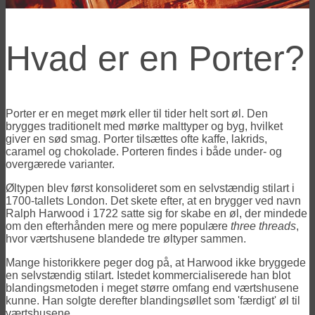
Hvad er en Porter?
Porter er en meget mørk eller til tider helt sort øl. Den
brygges traditionelt med mørke malttyper og byg, hvilket
giver en sød smag. Porter tilsættes ofte kaffe, lakrids,
caramel og chokolade. Porteren findes i både under- og
overgærede varianter.
Øltypen blev først konsolideret som en selvstændig stilart i
1700-tallets London. Det skete efter, at en brygger ved navn
Ralph Harwood i 1722 satte sig for skabe en øl, der mindede
om den efterhånden mere og mere populære
three threads
,
hvor værtshusene blandede tre øltyper sammen.
Mange historikkere peger dog på, at Harwood ikke bryggede
en selvstændig stilart. Istedet kommercialiserede han blot
blandingsmetoden i meget større omfang end værtshusene
kunne. Han solgte derefter blandingsøllet som 'færdigt' øl til
værtshusene.