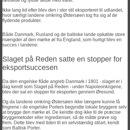
læssede og fyldte skibe med varer.
Ikke lang tid efter blev den i stor stil eksporteret til udlandet,
hvor særligt landene omkring Østersøen tog fra sig af de
flydende produkter.
Både Danmark, Rusland og de baltiske lande opkøbte store
mængder af den mørke øl fra England, som hurtigt blev en
succes i landene.
Slaget på Reden satte en stopper for
eksportsuccesen
Da den engelske flåde angreb Danmark i 1801 - slaget er i
dag kendt som Slaget på Reden - under Napoleonkrigene,
blev der sat en stopper for eksporten gennem Øresund.
Og da landene omkring Østersøen ikke længere kunne få
fingrene i de engelske Porters begyndte lokale bryggere selv
at brygge den mørke øl. De kendte dog ikke til de præcise
bryggemetoder eller ingredienser, så de måtte prøve sig
frem. Dette blev med tiden til en selvstændig stilart, kendt
som Baltisk Porter.