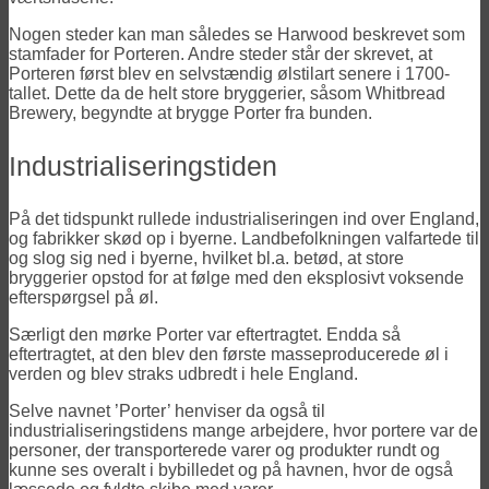
Nogen steder kan man således se Harwood beskrevet som
stamfader for Porteren. Andre steder står der skrevet, at
Porteren først blev en selvstændig ølstilart senere i 1700-
tallet. Dette da de helt store bryggerier, såsom Whitbread
Brewery, begyndte at brygge Porter fra bunden.
Industrialiseringstiden
På det tidspunkt rullede industrialiseringen ind over England,
og fabrikker skød op i byerne. Landbefolkningen valfartede til
og slog sig ned i byerne, hvilket bl.a. betød, at store
bryggerier opstod for at følge med den eksplosivt voksende
efterspørgsel på øl.
Særligt den mørke Porter var eftertragtet. Endda så
eftertragtet, at den blev den første masseproducerede øl i
verden og blev straks udbredt i hele England.
Selve navnet ’Porter’ henviser da også til
industrialiseringstidens mange arbejdere, hvor portere var de
personer, der transporterede varer og produkter rundt og
kunne ses overalt i bybilledet og på havnen, hvor de også