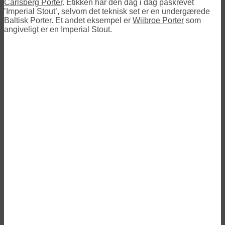
Carlsberg Porter
. Etikken har den dag i dag påskrevet
’Imperial Stout’, selvom det teknisk set er en undergærede
Baltisk Porter. Et andet eksempel er
Wiibroe Porter
som
angiveligt er en Imperial Stout.