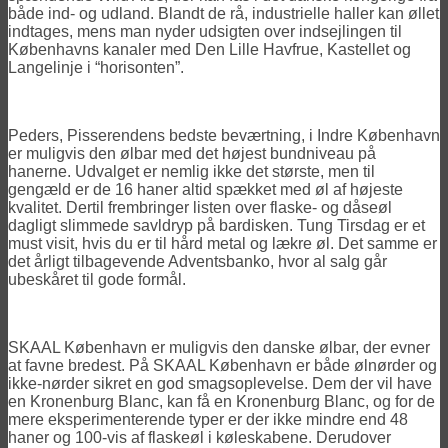
både ind- og udland. Blandt de rå, industrielle haller kan øllet
indtages, mens man nyder udsigten over indsejlingen til
Københavns kanaler med Den Lille Havfrue, Kastellet og
Langelinje i “horisonten”.
Peders, Pisserendens bedste beværtning, i Indre København
er muligvis den ølbar med det højest bundniveau på
hanerne. Udvalget er nemlig ikke det største, men til
gengæld er de 16 haner altid spækket med øl af højeste
kvalitet. Dertil frembringer listen over flaske- og dåseøl
dagligt slimmede savldryp på bardisken. Tung Tirsdag er et
must visit, hvis du er til hård metal og lækre øl. Det samme er
det årligt tilbagevende Adventsbanko, hvor al salg går
ubeskåret til gode formål.
SKAAL København er muligvis den danske ølbar, der evner
at favne bredest. På SKAAL København er både ølnørder og
ikke-nørder sikret en god smagsoplevelse. Dem der vil have
en Kronenburg Blanc, kan få en Kronenburg Blanc, og for de
mere eksperimenterende typer er der ikke mindre end 48
haner og 100-vis af flaskeøl i køleskabene. Derudover