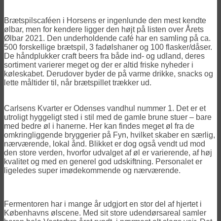
Brætspilscaféen i Horsens er ingenlunde den mest kendte
ølbar, men for kendere ligger den højt på listen over Årets
Ølbar 2021. Den underholdende café har en samling på ca.
500 forskellige brætspil, 3 fadølshaner og 100 flasker/dåser.
De håndplukker craft beers fra både ind- og udland, deres
sortiment varierer meget og der er altid friske nyheder i
køleskabet. Derudover byder de på varme drikke, snacks og
lette måltider til, når brætspillet trækker ud.
Carlsens Kvarter er Odenses vandhul nummer 1. Det er et
utroligt hyggeligt sted i stil med de gamle brune stuer – bare
med bedre øl i hanerne. Her kan findes meget øl fra de
omkringliggende bryggerier på Fyn, hvilket skaber en særlig,
nærværende, lokal ånd. Blikket er dog også vendt ud mod
den store verden, hvorfor udvalget af øl er varierende, af høj
kvalitet og med en generel god udskiftning. Personalet er
ligeledes super imødekommende og nærværende.
Fermentoren har i mange år udgjort en stor del af hjertet i
Københavns ølscene. Med sit store udendørsareal samler