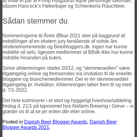
at finde et par af Philip Hulgaards egne personlige favoritter,
såsom Hancock’s Høkerbajer og Schlenkerla Räuchbier.
Sådan stemmer du
Nomineringerne til Årets Ølbar 2021 sker på baggrund af
indstillinger af en ekstern jury bestående af sidste års
vindere/nominerede og Beerbloggers.dk. Ingen har kunne
indstille sit selv, ligesom medlemmer af BBdk ikke har kunne
indstille hinanden på tværs.
Selve afstemningen starter 20/12, og “stemmesedlen” være
tilgængelig online og fremsendes via invitation til de enkelte
bloggere og branchemedlemmer. Der er én stemmeseddel
tilgængelig pr. invitation. Afstemningen løber frem til og med
d. 7/1-2022.
Det hele kulminerer i et stort og hyggeligt liveshow/uddeling
fredag d. 21/1 på taproomet hos Alefarm Brewing i Greve – vi
glæder os til at se jer enten dér eller online.
Posted in
Danish Beer Blogger Awards
,
Danish Beer
Blogger Awards 2021
.