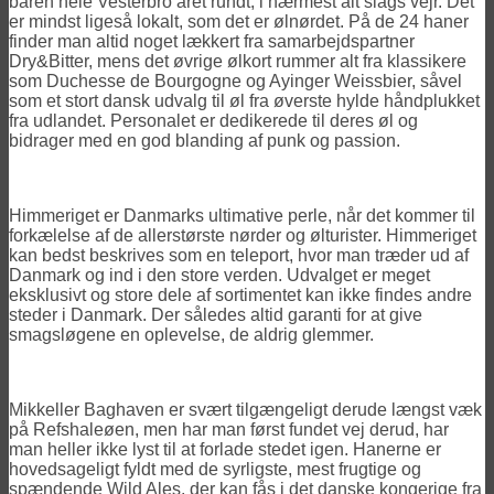
baren hele Vesterbro året rundt, i nærmest alt slags vejr. Det
er mindst ligeså lokalt, som det er ølnørdet. På de 24 haner
finder man altid noget lækkert fra samarbejdspartner
Dry&Bitter, mens det øvrige ølkort rummer alt fra klassikere
som Duchesse de Bourgogne og Ayinger Weissbier, såvel
som et stort dansk udvalg til øl fra øverste hylde håndplukket
fra udlandet. Personalet er dedikerede til deres øl og
bidrager med en god blanding af punk og passion.
Himmeriget er Danmarks ultimative perle, når det kommer til
forkælelse af de allerstørste nørder og ølturister. Himmeriget
kan bedst beskrives som en teleport, hvor man træder ud af
Danmark og ind i den store verden. Udvalget er meget
eksklusivt og store dele af sortimentet kan ikke findes andre
steder i Danmark. Der således altid garanti for at give
smagsløgene en oplevelse, de aldrig glemmer.
Mikkeller Baghaven er svært tilgængeligt derude længst væk
på Refshaleøen, men har man først fundet vej derud, har
man heller ikke lyst til at forlade stedet igen. Hanerne er
hovedsageligt fyldt med de syrligste, mest frugtige og
spændende Wild Ales, der kan fås i det danske kongerige fra