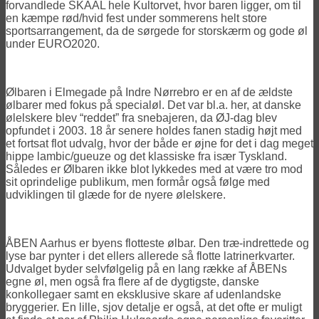
forvandlede SKAAL hele Kultorvet, hvor baren ligger, om til
en kæmpe rød/hvid fest under sommerens helt store
sportsarrangement, da de sørgede for storskærm og gode øl
under EURO2020.
Ølbaren i Elmegade på Indre Nørrebro er en af de ældste
ølbarer med fokus på specialøl. Det var bl.a. her, at danske
ølelskere blev “reddet” fra snebajeren, da ØJ-dag blev
opfundet i 2003. 18 år senere holdes fanen stadig højt med
et fortsat flot udvalg, hvor der både er øjne for det i dag meget
hippe lambic/gueuze og det klassiske fra især Tyskland.
Således er Ølbaren ikke blot lykkedes med at være tro mod
sit oprindelige publikum, men formår også følge med
udviklingen til glæde for de nyere ølelskere.
ÅBEN Aarhus er byens flotteste ølbar. Den træ-indrettede og
lyse bar pynter i det ellers allerede så flotte latrinerkvarter.
Udvalget byder selvfølgelig på en lang række af ÅBENs
egne øl, men også fra flere af de dygtigste, danske
konkollegaer samt en eksklusive skare af udenlandske
bryggerier. En lille, sjov detalje er også, at det ofte er muligt