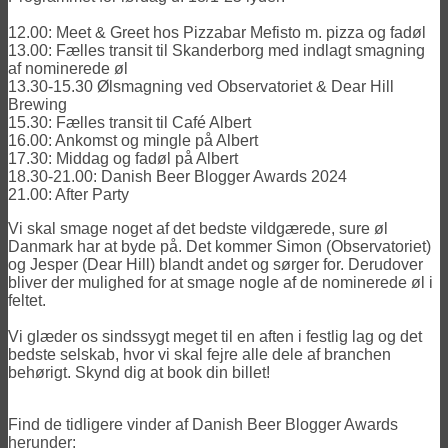
12.00: Meet & Greet hos Pizzabar Mefisto m. pizza og fadøl
13.00: Fælles transit til Skanderborg med indlagt smagning
af nominerede øl
13.30-15.30 Ølsmagning ved Observatoriet & Dear Hill
Brewing
15.30: Fælles transit til Café Albert
16.00: Ankomst og mingle på Albert
17.30: Middag og fadøl på Albert
18.30-21.00: Danish Beer Blogger Awards 2024
21.00: After Party
Vi skal smage noget af det bedste vildgærede, sure øl
Danmark har at byde på. Det kommer Simon (Observatoriet)
og Jesper (Dear Hill) blandt andet og sørger for. Derudover
bliver der mulighed for at smage nogle af de nominerede øl i
feltet.
Vi glæder os sindssygt meget til en aften i festlig lag og det
bedste selskab, hvor vi skal fejre alle dele af branchen
behørigt. Skynd dig at book din billet!
Find de tidligere vinder af Danish Beer Blogger Awards
herunder: