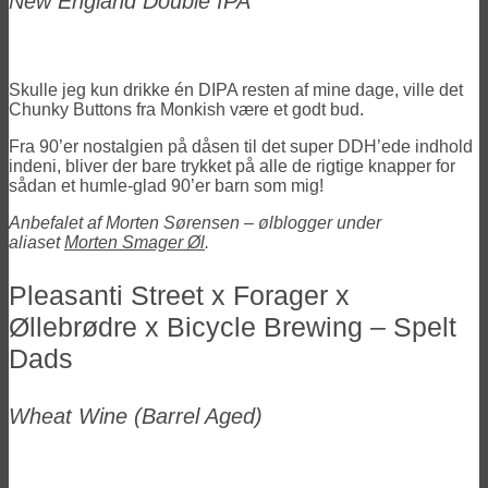
New England Double IPA
Skulle jeg kun drikke én DIPA resten af mine dage, ville det
Chunky Buttons fra Monkish være et godt bud.
Fra 90’er nostalgien på dåsen til det super DDH’ede indhold
indeni, bliver der bare trykket på alle de rigtige knapper for
sådan et humle-glad 90’er barn som mig!
Anbefalet af Morten Sørensen – ølblogger under
aliaset
Morten Smager Øl
.
Pleasanti Street x Forager x
Øllebrødre x Bicycle Brewing – Spelt
Dads
Wheat Wine (Barrel Aged)