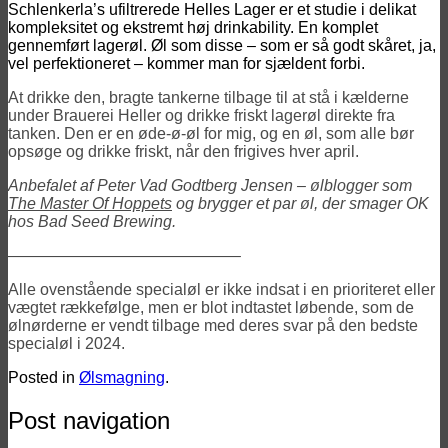
Schlenkerla’s ufiltrerede Helles Lager er et studie i delikat
kompleksitet og ekstremt høj drinkability. En komplet
gennemført lagerøl. Øl som disse – som er så godt skåret, ja,
vel perfektioneret – kommer man for sjældent forbi.
At drikke den, bragte tankerne tilbage til at stå i kælderne
under Brauerei Heller og drikke friskt lagerøl direkte fra
tanken. Den er en øde-ø-øl for mig, og en øl, som alle bør
opsøge og drikke friskt, når den frigives hver april.
Anbefalet af Peter Vad Godtberg Jensen – ølblogger som
The Master Of Hoppets
og brygger et par øl, der smager OK
hos Bad Seed Brewing.
——————————————–
Alle ovenstående specialøl er ikke indsat i en prioriteret eller
vægtet rækkefølge, men er blot indtastet løbende, som de
ølnørderne er vendt tilbage med deres svar på den bedste
specialøl i 2024.
Posted in
Ølsmagning
.
Post navigation