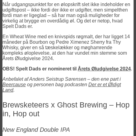
Når udgangspunktet for en ølopskrift slet ikke indeholder en
udgiftspost – ikke fordi der ikke er udgifter, men simpelthen
fordi man er ligeglad – så har man også muligheder for
virkelig at brygge en overdådig øl. Og det er netop, hvad
Spelt Dads er.
En Wheat Wine med en knivspids røgmalt, der har ligget 14
måneder på Bourbon og Pedre Ximenez Sherry fra Thy
Whisky, giver en så tæskelækker og møghamrende
kompleks øloplevelse, at den har vundet min stemme som
Årets Øludgivelse 2024.
OBS! Spelt Dads er nomineret til
Årets Øludgivelse 2024
.
Anbefalet af Anders Seistrup Sørensen – den ene part i
Beercause
og personen bag podcasten
Der er et Øldigt
Land
.
Brewsketeers x Ghost Brewing – Hop
in, Hop out
New England Double IPA