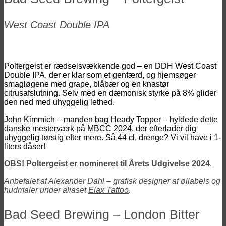
West Coast Double IPA
Poltergeist er rædselsvækkende god – en DDH West Coast
Double IPA, der er klar som et genfærd, og hjemsøger
smagløgene med grape, blåbær og en knastør
citrusafslutning. Selv med en dæmonisk styrke på 8% glider
den ned med uhyggelig lethed.
John Kimmich – manden bag Heady Topper – hyldede dette
danske mesterværk på MBCC 2024, der efterlader dig
uhyggelig tørstig efter mere. Så 44 cl, drenge? Vi vil have i 1-
liters dåser!
OBS! Poltergeist er nomineret til
Årets Udgivelse 2024
.
Anbefalet af Alexander Dahl – grafisk designer af øllabels og
hudmaler under aliaset
Elax Tattoo
.
Bad Seed Brewing – London Bitter