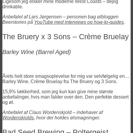
Ligesom jeg elsker mine moderne West Coasts – dejlig
drinkable.
Anbefalet af Lars Jørgensen – personen bag ølbloggen
Beerstories på
YouTube med interviews og how-to-guides
.
The Bruery x 3 Sons – Crème Bruelay
Barley Wine
(Barrel Aged)
Årets helt store smagsoplevelse for mig var selvfølgelig en…
Barley Wine. Crème Bruelay fra The Bruery og 3 Sons.
15,9% lækkerhed, som jeg kun kan give mine største
anbefalinger, hvis man falder over den. Den perfekte dessert
og øl.
Anbefalet af Claus Wordenskjold – indehaver af
Wordenskjolds
, hvor der holdes ølsmagninger.
Bad Seed Brewing – Poltergeist