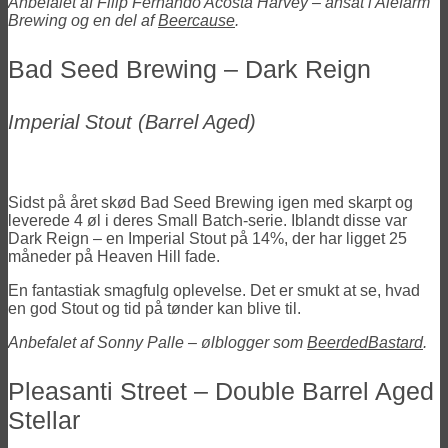
Anbefalet af Filip Fernando Acosta Harvey – ansat i Alefarm
Brewing og en del af
Beercause
.
Bad Seed Brewing – Dark Reign
Imperial Stout (Barrel Aged)
Sidst på året skød Bad Seed Brewing igen med skarpt og
leverede 4 øl i deres Small Batch-serie. Iblandt disse var
Dark Reign – en Imperial Stout på 14%, der har ligget 25
måneder på Heaven Hill fade.
En fantastiak smagfulg oplevelse. Det er smukt at se, hvad
en god Stout og tid på tønder kan blive til.
Anbefalet af Sonny Palle – ølblogger som
BeerdedBastard
.
Pleasanti Street – Double Barrel Aged
Stellar