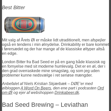
Best Bitter
Mit valg af Årets Øl er måske lidt utraditionelt, men afspejler
også en tendens i min ølnydelse. Drinkability er bare kommet
i førersædet og der har mange af de klassiske øltyper altså
en edge.
London Bitter fra Bad Seed er på en gang både klassisk og
en fornyelse med sit moderne humlevalg. Det er en øl, der i
den grad overraskede mine smagsløg, og som jeg uden
problemer kunne nedsvælge i ret seriøse mængder.
Anbefalet af Niels Kristian Skjærbæk – DØE’er med
ølbloggen
A Word On Beers
, den ene part i podcasten
Ord
om Øl
og ejer af webshoppen
Drinkabeer.dk
.
Bad Seed Brewing – Leviathan