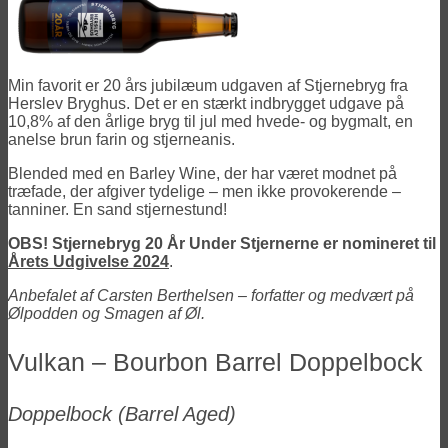
Min favorit er 20 års jubilæum udgaven af Stjernebryg fra
Herslev Bryghus. Det er en stærkt indbrygget udgave på
10,8% af den årlige bryg til jul med hvede- og bygmalt, en
anelse brun farin og stjerneanis.
Blended med en Barley Wine, der har været modnet på
træfade, der afgiver tydelige – men ikke provokerende –
tanniner. En sand stjernestund!
OBS! Stjernebryg 20 År Under Stjernerne er nomineret til
Årets Udgivelse 2024
.
Anbefalet af Carsten Berthelsen – forfatter og medvært på
Ølpodden og Smagen af Øl.
Vulkan – Bourbon Barrel Doppelbock
Doppelbock
(Barrel Aged)