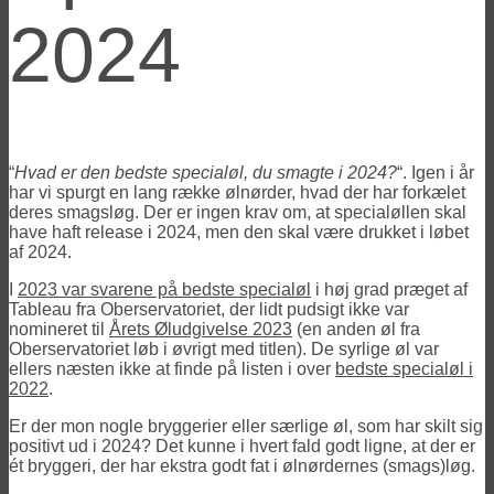
2024
“
Hvad er den bedste specialøl, du smagte i 2024?
“. Igen i år
har vi spurgt en lang række ølnørder, hvad der har forkælet
deres smagsløg. Der er ingen krav om, at specialøllen skal
have haft release i 2024, men den skal være drukket i løbet
af 2024.
I
2023 var svarene på bedste specialøl
i høj grad præget af
Tableau fra Oberservatoriet, der lidt pudsigt ikke var
nomineret til
Årets Øludgivelse 2023
(en anden øl fra
Oberservatoriet løb i øvrigt med titlen). De syrlige øl var
ellers næsten ikke at finde på listen i over
bedste specialøl i
2022
.
Er der mon nogle bryggerier eller særlige øl, som har skilt sig
positivt ud i 2024? Det kunne i hvert fald godt ligne, at der er
ét bryggeri, der har ekstra godt fat i ølnørdernes (smags)løg.