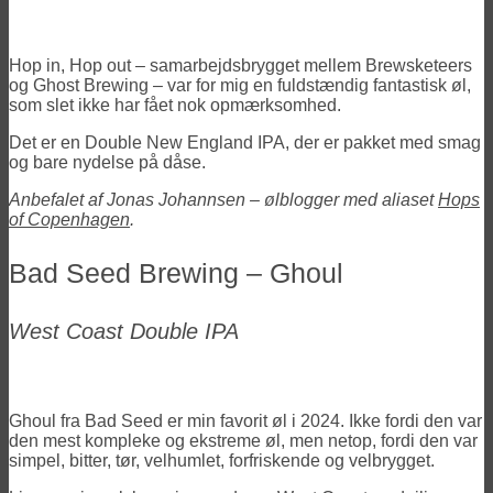
Hop in, Hop out – samarbejdsbrygget mellem Brewsketeers
og Ghost Brewing – var for mig en fuldstændig fantastisk øl,
som slet ikke har fået nok opmærksomhed.
Det er en Double New England IPA, der er pakket med smag
og bare nydelse på dåse.
Anbefalet af Jonas Johannsen – ølblogger med aliaset
Hops
of Copenhagen
.
Bad Seed Brewing – Ghoul
West Coast Double IPA
Ghoul fra Bad Seed er min favorit øl i 2024. Ikke fordi den var
den mest kompleke og ekstreme øl, men netop, fordi den var
simpel, bitter, tør, velhumlet, forfriskende og velbrygget.