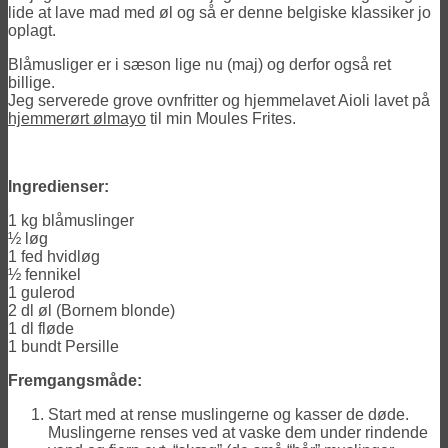
lide at lave mad med øl og så er denne belgiske klassiker jo
oplagt.
Blåmusliger er i sæson lige nu (maj) og derfor også ret
billige.
Jeg serverede grove ovnfritter og hjemmelavet Aioli lavet på
hjemmerørt ølmayo
til min Moules Frites.
Ingredienser:
1 kg blåmuslinger
½ løg
1 fed hvidløg
½ fennikel
1 gulerod
2 dl øl (Bornem blonde)
1 dl fløde
1 bundt Persille
Fremgangsmåde:
Start med at rense muslingerne og kasser de døde.
Muslingerne renses ved at vaske dem under rindende