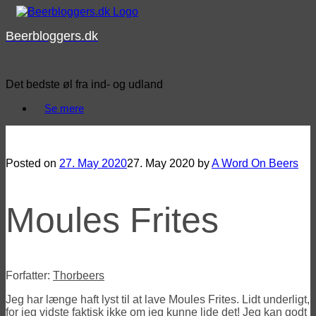
Skip
to
Beerbloggers.dk
content
Det bedste øl fra ind- og udland
Se mere
Mad med øl eller øl i mad med Thorbeers – Moules frites
Posted on
27. May 2020
27. May 2020
by
A Word On Beers
Moules Frites
Forfatter:
Thorbeers
Jeg har længe haft lyst til at lave Moules Frites. Lidt underligt,
for jeg vidste faktisk ikke om jeg kunne lide det! Jeg kan godt