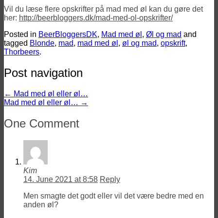
Vil du læse flere opskrifter på mad med øl kan du gøre det
her:
http://beerbloggers.dk/mad-med-ol-opskrifter/
Posted in
BeerBloggersDK
,
Mad med øl
,
Øl og mad
and
tagged
Blonde
,
mad
,
mad med øl
,
øl og mad
,
opskrift
,
Thorbeers
.
Post navigation
←
Mad med øl eller øl…
Mad med øl eller øl…
→
One Comment
Kim
14. June 2021 at 8:58
Reply
Men smagte det godt eller vil det være bedre med en
anden øl?