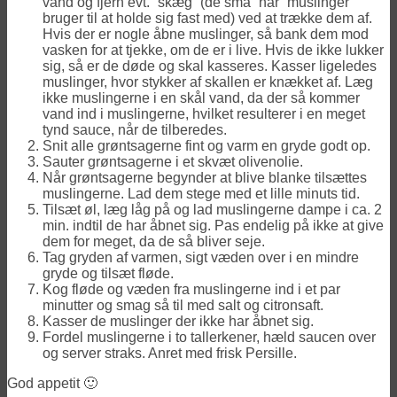
vand og fjern evt. “skæg” (de små “hår” muslinger
bruger til at holde sig fast med) ved at trække dem af.
Hvis der er nogle åbne muslinger, så bank dem mod
vasken for at tjekke, om de er i live. Hvis de ikke lukker
sig, så er de døde og skal kasseres. Kasser ligeledes
muslinger, hvor stykker af skallen er knækket af. Læg
ikke muslingerne i en skål vand, da der så kommer
vand ind i muslingerne, hvilket resulterer i en meget
tynd sauce, når de tilberedes.
Snit alle grøntsagerne fint og varm en gryde godt op.
Sauter grøntsagerne i et skvæt olivenolie.
Når grøntsagerne begynder at blive blanke tilsættes
muslingerne. Lad dem stege med et lille minuts tid.
Tilsæt øl, læg låg på og lad muslingerne dampe i ca. 2
min. indtil de har åbnet sig. Pas endelig på ikke at give
dem for meget, da de så bliver seje.
Tag gryden af varmen, sigt væden over i en mindre
gryde og tilsæt fløde.
Kog fløde og væden fra muslingerne ind i et par
minutter og smag så til med salt og citronsaft.
Kasser de muslinger der ikke har åbnet sig.
Fordel muslingerne i to tallerkener, hæld saucen over
og server straks. Anret med frisk Persille.
God appetit 🙂