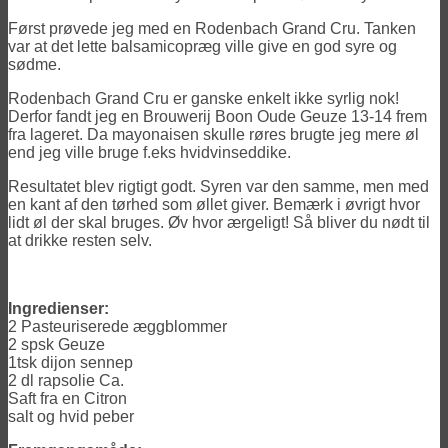
Først prøvede jeg med en Rodenbach Grand Cru. Tanken
var at det lette balsamicopræg ville give en god syre og
sødme.
Rodenbach Grand Cru er ganske enkelt ikke syrlig nok!
Derfor fandt jeg en Brouwerij Boon Oude Geuze 13-14 frem
fra lageret. Da mayonaisen skulle røres brugte jeg mere øl
end jeg ville bruge f.eks hvidvinseddike.
Resultatet blev rigtigt godt. Syren var den samme, men med
en kant af den tørhed som øllet giver. Bemærk i øvrigt hvor
lidt øl der skal bruges. Øv hvor ærgeligt! Så bliver du nødt til
at drikke resten selv.
Ingredienser:
2 Pasteuriserede æggblommer
2 spsk Geuze
1tsk dijon sennep
2 dl rapsolie Ca.
Saft fra en Citron
salt og hvid peber