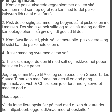
Fremgangsmåde:
1. Kom de pasteuriserede æggeblommer op i en skål
sammen med sennep og øl (du kan med fordel piske
kulsyren lidt ud af øllet først).
2. Pisk det forsigtigt sammen, og begynd så at piske olien ind
i massen. Det skal ske helt stille og roligt, så æg og eddike
kan optage olien – så giv dig lidt god tid til det.
3. Kom først lidt olie i, pisk, så lidt mere olie, pisk videre – og
til sidst kan du piske hele olien i.
4. Juster smag og syre med citron saft
5. Til sidst smager du den til med salt og friskkværnet peber –
helst den hvide peber.
Jeg brugte min Mayo til Aioli og som base til en Sauce Tartar.
Sauce Tartar kan med fordel bruges til en god gang
hjemmelavet Fish & Chips, som jo er fortrinnelig serveret
med en god øl til.
God appetit 🙂
Vil du læse flere opskrifter på mad med øl kan du gøre det
her:
http://beerbloggers.dk/mad-med-ol-opskrifter/