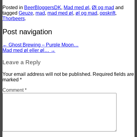
Posted in
BeerBloggersDK
,
Mad med øl
,
Øl og mad
and
tagged
Geuze
,
mad
,
mad med øl
,
øl og mad
,
opskrift
,
Thorbeers
.
Post navigation
←
Ghost Brewing – Purple Moon…
Mad med øl eller øl…
→
Leave a Reply
Your email address will not be published.
Required fields are
marked
*
Comment
*