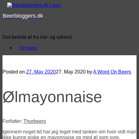
Skip
to
Beerbloggers.dk
content
Det bedste øl fra ind- og udland
Se mere
Mad med øl eller øl i mad med Thorbeers – Ølmayonnaise
Posted on
27. May 2020
27. May 2020
by
A Word On Beers
Ølmayonnaise
Forfatter:
Thorbeers
Igennem noget tid har jeg leget med tanken om hvor vidt man
ikke kunne piske en mayonnaise op med øl som syre.