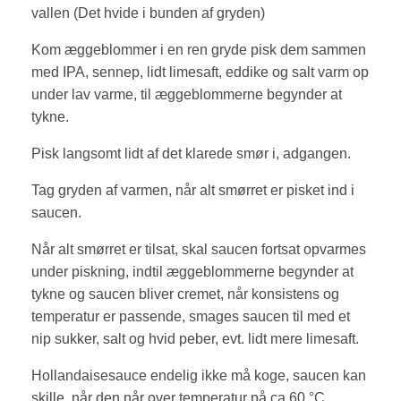
vallen (Det hvide i bunden af gryden)
Kom æggeblommer i en ren gryde pisk dem sammen
med IPA, sennep, lidt limesaft, eddike og salt varm op
under lav varme, til æggeblommerne begynder at
tykne.
Pisk langsomt lidt af det klarede smør i, adgangen.
Tag gryden af varmen, når alt smørret er pisket ind i
saucen.
Når alt smørret er tilsat, skal saucen fortsat opvarmes
under piskning, indtil æggeblommerne begynder at
tykne og saucen bliver cremet, når konsistens og
temperatur er passende, smages saucen til med et
nip sukker, salt og hvid peber, evt. lidt mere limesaft.
Hollandaisesauce endelig ikke må koge, saucen kan
skille, når den når over temperatur på ca 60 °C.