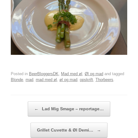
Posted in
BeerBloggersDK
,
Mad med øl
,
Øl og mad
and tagged
Blonde
,
mad
,
mad med øl
,
øl og mad
,
opskrift
,
Thorbeers
.
Post navigation
←
Lad Mig Smage – reportage…
Grillet Cuvette & Øl Demi…
→