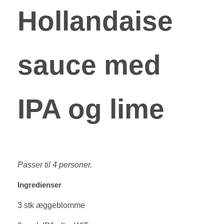
Hollandaise
sauce med
IPA og lime
Passer til 4 personer.
Ingredienser
3 stk æggeblomme