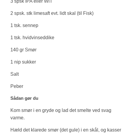
3 spsk IPA eller WIT
2 spsk. stk limesaft evt. lidt skal (til Fisk)
1 tsk. sennep
1 tsk. hvidvinseddike
140 gr Smør
1 nip sukker
Salt
Peber
Sådan gør du
Kom smør i en gryde og lad det smelte ved svag
varme.
Hæld det klarede smør (det gule) i en skål, og kasser