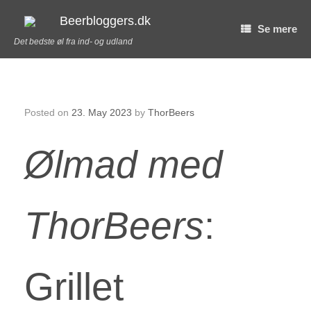
Skip
to
Beerbloggers.dk
Se mere
content
Det bedste øl fra ind- og udland
Grillet asparges i Serrano skinke med IPA Hollandaise – Ølmad med ThorBeers
Posted on
23. May 2023
by
ThorBeers
Ølmad med
ThorBeers
:
Grillet