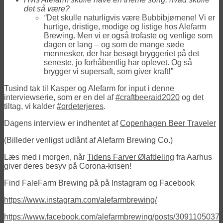
det så være?
“
Det skulle naturligvis være Bubbibjørnene! Vi er
hurtige, dristige, modige og listige hos Alefarm
Brewing. Men vi er også trofaste og venlige som
dagen er lang – og som de mange søde
mennesker, der har besøgt bryggeriet på det
seneste, jo forhåbentlig har oplevet. Og så
brygger vi supersaft, som giver kraft!
”
Tusind tak til Kasper og Alefarm for input i denne
interviewserie, som er en del af
#
craftbeeraid2020
og det
tiltag, vi kalder
#
ordeterjeres
.
Dagens interview er indhentet af
Copenhagen Beer Traveler
(Billeder venligst udlånt af Alefarm Brewing Co.)
Læs med i morgen, når
Tidens Farver Ølafdeling
fra Aarhus
giver deres besyv på Corona-krisen!
Find FaleFarm Brewing på på Instagram og Facebook
https://www.instagram.com/alefarmbrewing/
https://www.facebook.com/alefarmbrewing/posts/3091105037