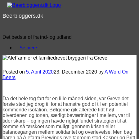
Skip
to
Beerbloggers.dk
content
Det bedste øl fra ind- og udland
Se mere
#OrdetErJeres – AleFarm Brewing
Posted on
5. April 2020
23. December 2020
by
A Word On
Beers
Da det hele tog fart for en lille måned siden, var Greve det
første sted jeg drog til for at hamstre god øl til en potentiel
kommende isolation. Bølgerne gik allerede lidt højt i
ølverdenen og tonen, særligt beværtninger i mellem, var til
tider skarp – og ingen havde rigtigt fundet strategien til at
komme så tørskoet som muligt igennem krisen eller
balancegangen mellem solidaritet og overlevelse. Men bag
baren på Alefarm Brewings nye taproom stod Kasper og Britt