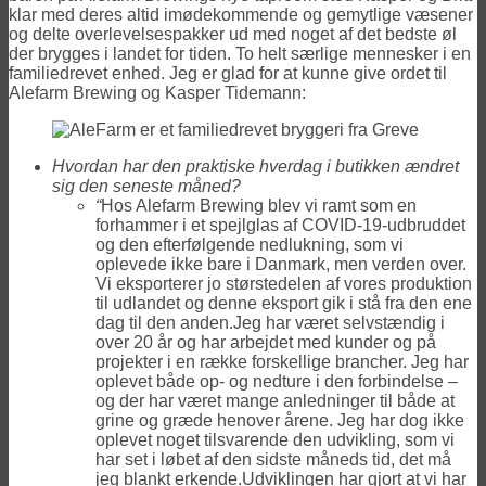
klar med deres altid imødekommende og gemytlige væsener
og delte overlevelsespakker ud med noget af det bedste øl
der brygges i landet for tiden. To helt særlige mennesker i en
familiedrevet enhed. Jeg er glad for at kunne give ordet til
Alefarm Brewing og Kasper Tidemann:
Hvordan har den praktiske hverdag i butikken ændret
sig den seneste måned?
“
Hos Alefarm Brewing blev vi ramt som en
forhammer i et spejlglas af COVID-19-udbruddet
og den efterfølgende nedlukning, som vi
oplevede ikke bare i Danmark, men verden over.
Vi eksporterer jo størstedelen af vores produktion
til udlandet og denne eksport gik i stå fra den ene
dag til den anden.Jeg har været selvstændig i
over 20 år og har arbejdet med kunder og på
projekter i en række forskellige brancher. Jeg har
oplevet både op- og nedture i den forbindelse –
og der har været mange anledninger til både at
grine og græde henover årene. Jeg har dog ikke
oplevet noget tilsvarende den udvikling, som vi
har set i løbet af den sidste måneds tid, det må
jeg blankt erkende.Udviklingen har gjort at vi har