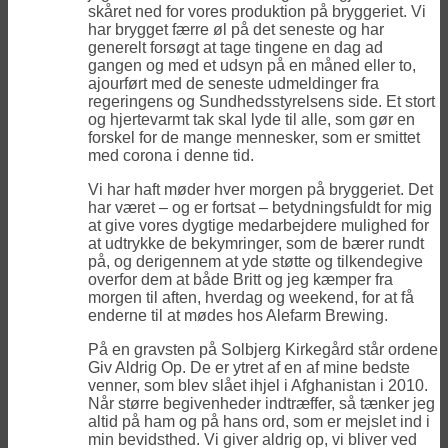
skåret ned for vores produktion på bryggeriet. Vi
har brygget færre øl på det seneste og har
generelt forsøgt at tage tingene en dag ad
gangen og med et udsyn på en måned eller to,
ajourført med de seneste udmeldinger fra
regeringens og Sundhedsstyrelsens side. Et stort
og hjertevarmt tak skal lyde til alle, som gør en
forskel for de mange mennesker, som er smittet
med corona i denne tid.
Vi har haft møder hver morgen på bryggeriet. Det
har været – og er fortsat – betydningsfuldt for mig
at give vores dygtige medarbejdere mulighed for
at udtrykke de bekymringer, som de bærer rundt
på, og derigennem at yde støtte og tilkendegive
overfor dem at både Britt og jeg kæmper fra
morgen til aften, hverdag og weekend, for at få
enderne til at mødes hos Alefarm Brewing.
På en gravsten på Solbjerg Kirkegård står ordene
Giv Aldrig Op. De er ytret af en af mine bedste
venner, som blev slået ihjel i Afghanistan i 2010.
Når større begivenheder indtræffer, så tænker jeg
altid på ham og på hans ord, som er mejslet ind i
min bevidsthed. Vi giver aldrig op, vi bliver ved