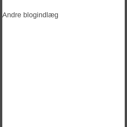
Andre blogindlæg
Vinderne til Danish Beer Blogger
Awards 2025
Ølfestivaler 2026 i Danmark
Her er de nominerede til Danish Beer
Blogger Awards 2025
Tilmelding til DBBA 2025