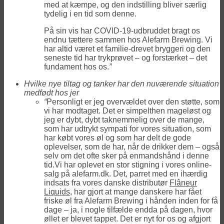
med at kæmpe, og den indstilling bliver særlig
tydelig i en tid som denne.
På sin vis har COVID-19-udbruddet bragt os
endnu tættere sammen hos Alefarm Brewing. Vi
har altid været et familie-drevet bryggeri og den
seneste tid har trykprøvet – og forstærket – det
fundament hos os.
”
Hvilke nye tiltag og tanker har den nuværende situation
medfødt hos jer
“
Personligt er jeg overvældet over den støtte, som
vi har modtaget. Det er simpelthen mageløst og
jeg er dybt, dybt taknemmelig over de mange,
som har udtrykt sympati for vores situation, som
har købt vores øl og som har delt de gode
oplevelser, som de har, når de drikker dem – også
selv om det ofte sker på enmandshånd i denne
tid.Vi har oplevet en stor stigning i vores online-
salg på alefarm.dk. Det, parret med en ihærdig
indsats fra vores danske distributør
Flâneur
Liquids
, har gjort at mange danskere har fået
friske øl fra Alefarm Brewing i hånden inden for få
dage – ja, i nogle tilfælde endda på dagen, hvor
øllet er blevet tappet. Det er nyt for os og afgjort