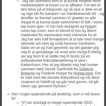
“
Jeg ser allermest frem til at kunne fortælle mine
medarbejdere at krisen nu er afblæst. For det vil
den blive på et tidspunkt, og så skal vi dele en øl
og sige tak for kampen i en hæsblæsende tid – og
derefter se fremad sammen.Vi glæder os alle
meget til at kunne byde velkommen til folk i vores
tap room igen. Vi har selv designet og bygget
vores tap room, som er blevet et lyst og åbent
mødested for mennesker med interesse for øl.
Jeg har selv haft fornøjelsen af at tale med mange
allerede om stort og småt henover bardisken,
både om øl og livet generelt, og det glæder jeg
mig til at genoptage så snart som muligt.Endelig
ser jeg frem til at sætte mig til bords på en
solbeskinnet frokostbeværtning et sted i
København. Her vil jeg iklæde mig højt humør
sammen med Jannik Sahlholdt fra
Sidekick
Brewing
og Frederik Hoppe fra
Hoppe.beer
. Der
er intet som det danske frokostbord og når først
snapsen er hældt op og går mod ganen, så går
våren sgu gennem Nyhavn.
”
Har I noget spændende på bedding, som vi må tease
for
“
Vi har planlagt et meget spændende 2020.