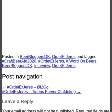
Ølbraisserede svinekæber med
nøddedrys – Ølmad med
CopenhagenBeerTraveler
Vinderne til Danish Beer Blogger
Awards 2024
Posted in
BeerBloggersDK
,
OrdetErJeres
and tagged
#CraftBeerAid2020
,
#OrdetErJeres
,
A Word On Beers
,
BeerBloggersDK
,
Interview
,
OrdetErJeres
.
Post navigation
←
#OrdetErJeres – Øl2Go
#OrdetErJeres – Tidens Farver Ølafdeling
→
Leave a Reply
Your email address will not be published.
Required fields are