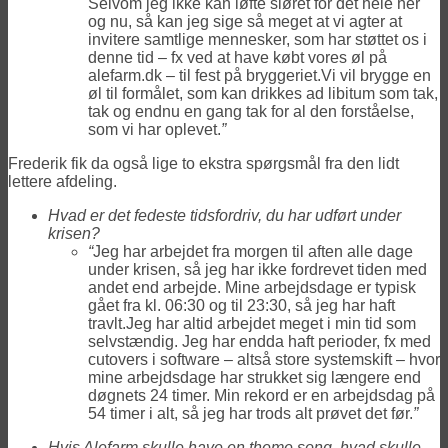
Selvom jeg ikke kan løfte sløret for det hele her
og nu, så kan jeg sige så meget at vi agter at
invitere samtlige mennesker, som har støttet os i
denne tid – fx ved at have købt vores øl på
alefarm.dk – til fest på bryggeriet.Vi vil brygge en
øl til formålet, som kan drikkes ad libitum som tak,
tak og endnu en gang tak for al den forståelse,
som vi har oplevet.
”
Frederik fik da også lige to ekstra spørgsmål fra den lidt
lettere afdeling.
Hvad er det fedeste tidsfordriv, du har udført under
krisen?
“
Jeg har arbejdet fra morgen til aften alle dage
under krisen, så jeg har ikke fordrevet tiden med
andet end arbejde. Mine arbejdsdage er typisk
gået fra kl. 06:30 og til 23:30, så jeg har haft
travlt.Jeg har altid arbejdet meget i min tid som
selvstændig. Jeg har endda haft perioder, fx med
cutovers i software – altså store systemskift – hvor
mine arbejdsdage har strukket sig længere end
døgnets 24 timer. Min rekord er en arbejdsdag på
54 timer i alt, så jeg har trods alt prøvet det før.
”
Hvis Alefarm skulle have en theme song, hvad skulle