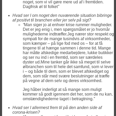
noget, som vi vil gøre mere ud af i fremtiden.
Dagfrisk øl til folket
”
Hvad ser I om noget den nuværende situation bibringe
af positivt til branchen eller jer selv på sigt?
“
Man siger jo at enhver krise rummer muligheder.
Det er jeg enig i, men spørgsmålet er jo hvornår
mulighederne indtræffer.Jeg nærer stor respekt og
sympati for de mange tusindvis af virksomheder,
som kæmper – på lige fod med os – for at få
tingene til at hænge sammen i denne tid. Mange
har måtte afskedige medarbejdere, lukke butikker
og ser nu ind i en fremtid, som ser særdeles
dyster ud.Mine tanker går ikke så meget til selve
ølbranchen som til hele det samfund, som vi lever
i – og både til dem, som er blevet afskediget og
dem, som står med svære beslutninger at træffe
på vegne af dem selv og deres virksomhed.
Jeg håber inderligt at så mange som muligt
kommer så godt igennem det her, som de nu kan,
omstændighederne taget i betragtning.
”
Hvad ser I allermest frem til på den anden side af
corona-krisen?