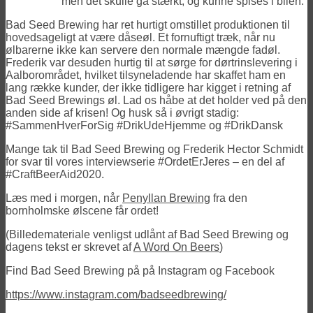
men det skulle gå stærkt, og kunne spises i bilen.”
Bad Seed Brewing har ret hurtigt omstillet produktionen til
hovedsageligt at være dåseøl. Et fornuftigt træk, når nu
ølbarerne ikke kan servere den normale mængde fadøl.
Frederik var desuden hurtig til at sørge for dørtrinslevering i
Aalborområdet, hvilket tilsyneladende har skaffet ham en
lang række kunder, der ikke tidligere har kigget i retning af
Bad Seed Brewings øl. Lad os håbe at det holder ved på den
anden side af krisen! Og husk så i øvrigt stadig:
#SammenHverForSig #DrikUdeHjemme og #DrikDansk
Mange tak til Bad Seed Brewing og Frederik Hector Schmidt
for svar til vores interviewserie #OrdetErJeres – en del af
#CraftBeerAid2020.
Læs med i morgen, når
Penyllan Brewing
fra den
bornholmske ølscene får ordet!
(Billedemateriale venligst udlånt af Bad Seed Brewing og
dagens tekst er skrevet af
A Word On Beers
)
Find Bad Seed Brewing på på Instagram og Facebook
https://www.instagram.com/badseedbrewing/