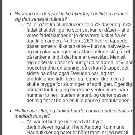
Hvordan har den praktiske hverdag i butikken ændret
sig den seneste måned?
“Vi er gået fra at producere ca 35% dåser og 65%
fadøl til at det lige nu stort set kun er dåser – alle
vores fadølskunder er jo desværre lukket fra én
dag til en anden. Nu her d. 26/3 hvor vi tappede
dåser, tømte vi ikke tankene – kun ca. halvvejs –
og min plan var egentlig at lade øllene stå på køl
på tankene, indtil det hele er overstået. Men så
røg de første dåser så hurtigt ud af døren, at vi har
booket endnu en tapning, så vi kan få tappet det
sidste på dåse også.Desuden har jeg sat
produktionen lidt i bero, og regner ikke med at
skulle brygge før slutningen af april igen. Egentlig
primært fordi mig og min kone venter vores barn
nummer to her i starten af april, og derfor passer
det mig fint at holde en lille pause i produktionen.”
Hvilke nye tiltag og tanker har den nuværende situation
medfødt hos jer?
“Vi var ret hurtige ude med at tilbyde
dørtrinslevering af øl i hele Aalborg Kommune.
Når butikker og barer er hårdt ramt, er jeg nødt til