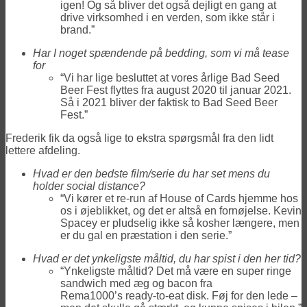
igen! Og så bliver det også dejligt en gang at
drive virksomhed i en verden, som ikke står i
brand.”
Har I noget spændende på bedding, som vi må tease
for
“Vi har lige besluttet at vores årlige Bad Seed
Beer Fest flyttes fra august 2020 til januar 2021.
Så i 2021 bliver der faktisk to Bad Seed Beer
Fest.”
Frederik fik da også lige to ekstra spørgsmål fra den lidt
lettere afdeling.
Hvad er den bedste film/serie du har set mens du
holder social distance?
“Vi kører et re-run af House of Cards hjemme hos
os i øjeblikket, og det er altså en fornøjelse. Kevin
Spacey er pludselig ikke så kosher længere, men
er du gal en præstation i den serie.”
Hvad er det ynkeligste måltid, du har spist i den her tid?
“Ynkeligste måltid? Det må være en super ringe
sandwich med æg og bacon fra
Rema1000’s ready-to-eat disk. Føj for den lede –