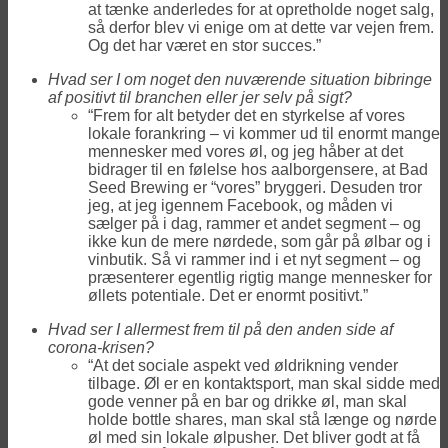
at tænke anderledes for at opretholde noget salg,
så derfor blev vi enige om at dette var vejen frem.
Og det har været en stor succes.”
Hvad ser I om noget den nuværende situation bibringe
af positivt til branchen eller jer selv på sigt?
“Frem for alt betyder det en styrkelse af vores
lokale forankring – vi kommer ud til enormt mange
mennesker med vores øl, og jeg håber at det
bidrager til en følelse hos aalborgensere, at Bad
Seed Brewing er “vores” bryggeri. Desuden tror
jeg, at jeg igennem Facebook, og måden vi
sælger på i dag, rammer et andet segment – og
ikke kun de mere nørdede, som går på ølbar og i
vinbutik. Så vi rammer ind i et nyt segment – og
præsenterer egentlig rigtig mange mennesker for
øllets potentiale. Det er enormt positivt.”
Hvad ser I allermest frem til på den anden side af
corona-krisen?
“At det sociale aspekt ved øldrikning vender
tilbage. Øl er en kontaktsport, man skal sidde med
gode venner på en bar og drikke øl, man skal
holde bottle shares, man skal stå længe og nørde
øl med sin lokale ølpusher. Det bliver godt at få