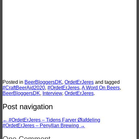
Ølbraisserede svinekæber med
nøddedrys – Ølmad med
CopenhagenBeerTraveler
Vinderne til Danish Beer Blogger
Awards 2024
Posted in
BeerBloggersDK
,
OrdetErJeres
and tagged
#CraftBeerAid2020
,
#OrdetErJeres
,
A Word On Beers
,
BeerBloggersDK
,
Interview
,
OrdetErJeres
.
Post navigation
←
#OrdetErJeres – Tidens Farver Ølafdeling
#OrdetErJeres – Penyllan Brewing
→
One Comment