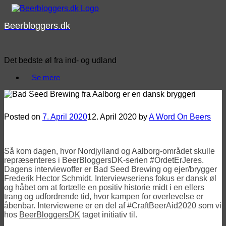
Skip
to
Beerbloggers.dk
content
Det bedste øl fra ind- og udland
Se mere
#OrdetErJeres – Bad Seed Brewing
Posted on
7. April 2020
12. April 2020
by
A Word On Beers
Så kom dagen, hvor Nordjylland og Aalborg-området skulle
repræsenteres i BeerBloggersDK-serien #OrdetErJeres.
Dagens interviewoffer er Bad Seed Brewing og ejer/brygger
Frederik Hector Schmidt. Interviewseriens fokus er dansk øl
og håbet om at fortælle en positiv historie midt i en ellers
trang og udfordrende tid, hvor kampen for overlevelse er
åbenbar. Interviewene er en del af #CraftBeerAid2020 som vi
hos
BeerBloggersDK
taget initiativ til.