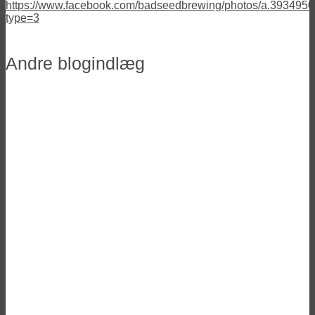
https://www.facebook.com/badseedbrewing/photos/a.39349
type=3
Andre blogindlæg
Vinderne til Danish Beer Blogger
Awards 2025
Ølfestivaler 2026 i Danmark
Her er de nominerede til Danish Beer
Blogger Awards 2025