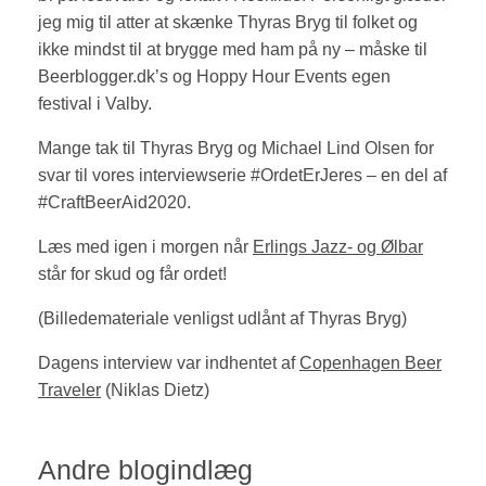
jeg mig til atter at skænke Thyras Bryg til folket og
ikke mindst til at brygge med ham på ny – måske til
Beerblogger.dk’s og Hoppy Hour Events egen
festival i Valby.
Mange tak til Thyras Bryg og Michael Lind Olsen for
svar til vores interviewserie #OrdetErJeres – en del af
#CraftBeerAid2020.
Læs med igen i morgen når
Erlings Jazz- og Ølbar
står for skud og får ordet!
(Billedemateriale venligst udlånt af Thyras Bryg)
Dagens interview var indhentet af
Copenhagen Beer
Traveler
(Niklas Dietz)
Andre blogindlæg