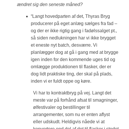
ændret sig den seneste måned?
“Langt hovedparten af det, Thyras Bryg
producerer på eget anlæg sælges fra fad –
og der er ikke rigtig gang i fadølssalget pt.,
så siden nedlukningen har vi ikke brygget
et eneste nyt batch, desværre. Vi
planlægger dog at gå i gang med at brygge
igen inden for den kommende uges tid og
omlægge produktionen til flasker, der er
dog lidt praktiske ting, der skal på plads,
inden vi er fuldt oppe og køre.
Vi har to kontraktbryg på vej. Langt det
meste var på forhånd afsat til smagninger,
ølfestivaler og bestillinger til
arrangementer, som nu er enten aflyst
eller udskudt. Heldigvis nåede vi at
konvertere end del af det til flasker i stedet