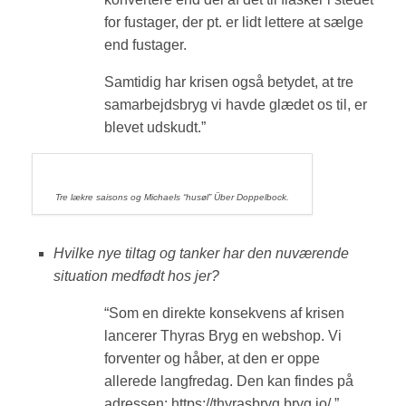
for fustager, der pt. er lidt lettere at sælge
end fustager.
Samtidig har krisen også betydet, at tre
samarbejdsbryg vi havde glædet os til, er
blevet udskudt.”
Tre lækre saisons og Michaels “husøl” Über Doppelbock.
Hvilke nye tiltag og tanker har den nuværende
situation medfødt hos jer?
“Som en direkte konsekvens af krisen
lancerer Thyras Bryg en webshop. Vi
forventer og håber, at den er oppe
allerede langfredag. Den kan findes på
adressen:
https://thyrasbryg.bryg.io/
”