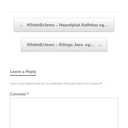
Post navigation
←
#OrdetErJeres – Haandpluk Kaffebar og…
#OrdetErJeres – Erlings Jazz- og…
→
Leave a Reply
Your email address will not be published.
Required fields are marked
*
Comment
*