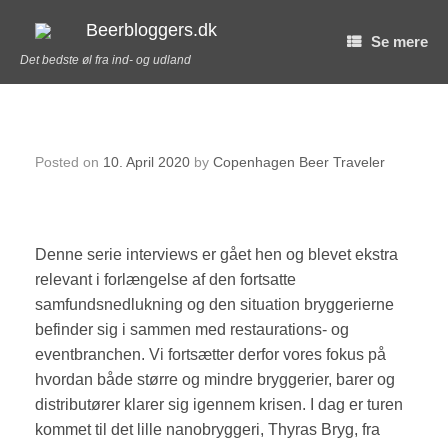
Skip
to
Beerbloggers.dk
Se mere
content
Det bedste øl fra ind- og udland
#OrdetErJeres – Thyras Bryg
Posted on
10. April 2020
by
Copenhagen Beer Traveler
Denne serie interviews er gået hen og blevet ekstra
relevant i forlængelse af den fortsatte
samfundsnedlukning og den situation bryggerierne
befinder sig i sammen med restaurations- og
eventbranchen. Vi fortsætter derfor vores fokus på
hvordan både større og mindre bryggerier, barer og
distributører klarer sig igennem krisen. I dag er turen
kommet til det lille nanobryggeri, Thyras Bryg, fra