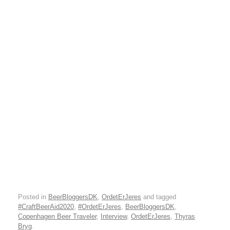
smager godt
Ølbraisserede svinekæber med
nøddedrys – Ølmad med
CopenhagenBeerTraveler
Vinderne til Danish Beer Blogger
Awards 2024
Posted in
BeerBloggersDK
,
OrdetErJeres
and tagged
#CraftBeerAid2020
,
#OrdetErJeres
,
BeerBloggersDK
,
Copenhagen Beer Traveler
,
Interview
,
OrdetErJeres
,
Thyras
Bryg
.