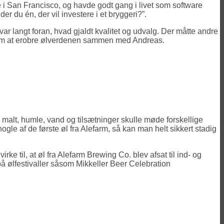
 i San Francisco, og havde godt gang i livet som software
du én, der vil investere i et bryggeri?”.
r langt foran, hvad gjaldt kvalitet og udvalg. Der måtte andre
et om at erobre ølverdenen sammen med Andreas.
alt, humle, vand og tilsætninger skulle møde forskellige
e af de første øl fra Alefarm, så kan man helt sikkert stadig
e til, at øl fra Alefarm Brewing Co. blev afsat til ind- og
 på ølfestivaller såsom Mikkeller Beer Celebration