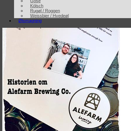
Gose
Kölsch
Rugøl / Roggen
Weissbier / Hvedeøl
Ølsmagning