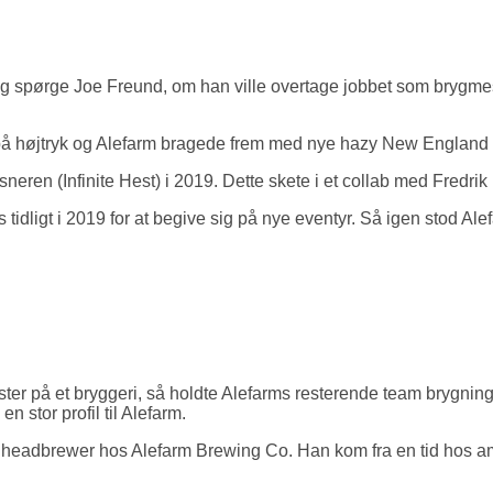
g spørge Joe Freund, om han ville overtage jobbet som brygmeste
ri på højtryk og Alefarm bragede frem med nye hazy New England
sneren (Infinite Hest) i 2019. Dette skete i et collab med Fredri
 tidligt i 2019 for at begive sig på nye eventyr. Så igen stod 
ster på et bryggeri, så holdte Alefarms resterende team brygnin
 stor profil til Alefarm.
 headbrewer hos Alefarm Brewing Co. Han kom fra en tid hos a