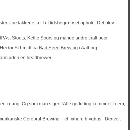
r. Joe takkede ja til et tidsbegrænset ophold. Det blev
IPA
s,
Stouts
, Kettle Sours og mange andre craft beer.
k Hector Schmidt fra
Bad Seed Brewing
i Aalborg.
Alefarm uden en headbrewer
gen i gang. Og som man siger: ”Alle gode ting kommer til dem,
merikanske Cerebral Brewing – et mindre bryghus i Denver,