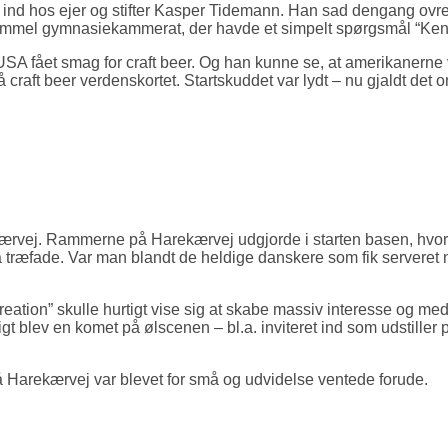
g ind hos ejer og stifter Kasper Tidemann. Han sad dengang ovre
mmel gymnasiekammerat, der havde et simpelt spørgsmål “Kender 
A fået smag for craft beer. Og han kunne se, at amerikanerne va
craft beer verdenskortet. Startskuddet var lydt – nu gjaldt d
ærvej. Rammerne på Harekærvej udgjorde i starten basen, hvor m
ræfade. Var man blandt de heldige danskere som fik serveret nogl
ion” skulle hurtigt vise sig at skabe massiv interesse og medvirk
gt blev en komet på ølscenen – bl.a. inviteret ind som udstiller
å Harekærvej var blevet for små og udvidelse ventede forude.