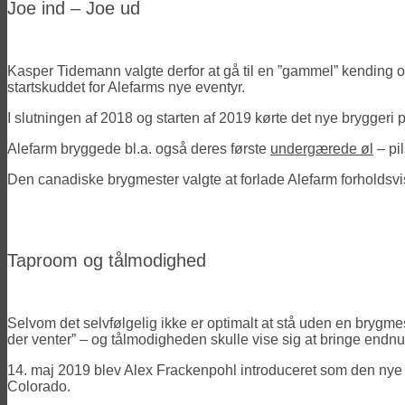
Joe ind – Joe ud
Kasper Tidemann valgte derfor at gå til en ”gammel” kending o
startskuddet for Alefarms nye eventyr.
I slutningen af 2018 og starten af 2019 kørte det nye brygge
Alefarm bryggede bl.a. også deres første
undergærede øl
– pil
Den canadiske brygmester valgte at forlade Alefarm forholdsvis
Taproom og tålmodighed
Selvom det selvfølgelig ikke er optimalt at stå uden en brygme
der venter” – og tålmodigheden skulle vise sig at bringe endnu en
14. maj 2019 blev Alex Frackenpohl introduceret som den nye
Colorado.