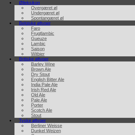
Ølleksikon
Overgæret øl
Undergæret øl
Spontangæret øl
Belgiske øltyper
Faro
Frugtlambic
Gueuze
Lambic
Saison
Witbier
Britiske øltyper
Barley Wine
Brown Ale
Dry Stout
English Bitter Ale
India Pale Ale
Irish Red Ale
Old Ale
Pale Ale
Porter
Scotch Ale
Stout
Tyske øltyper
Berliner Weisse
Dunkel Weizen