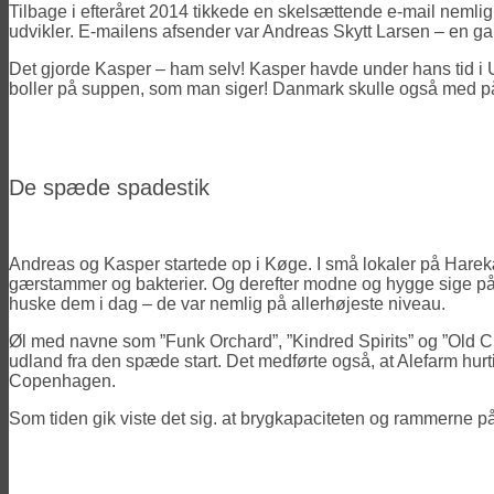
Tilbage i efteråret 2014 tikkede en skelsættende e-mail nemli
udvikler. E-mailens afsender var Andreas Skytt Larsen – en ga
Det gjorde Kasper – ham selv! Kasper havde under hans tid i US
boller på suppen, som man siger! Danmark skulle også med på 
De spæde spadestik
Andreas og Kasper startede op i Køge. I små lokaler på Harek
gærstammer og bakterier. Og derefter modne og hygge sige på t
huske dem i dag – de var nemlig på allerhøjeste niveau.
Øl med navne som ”Funk Orchard”, ”Kindred Spirits” og ”Old Creat
udland fra den spæde start. Det medførte også, at Alefarm hurti
Copenhagen.
Som tiden gik viste det sig. at brygkapaciteten og rammerne p