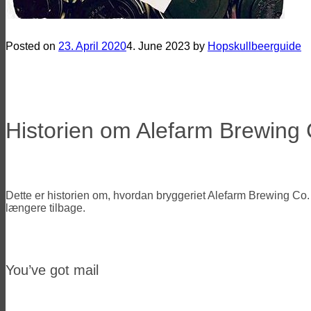
Historien om Alefarm Brewing Co.
Posted on
23. April 2020
4. June 2023
by
Hopskullbeerguide
Historien om Alefarm Brewing 
Dette er historien om, hvordan bryggeriet Alefarm Brewing Co. op
længere tilbage.
You’ve got mail