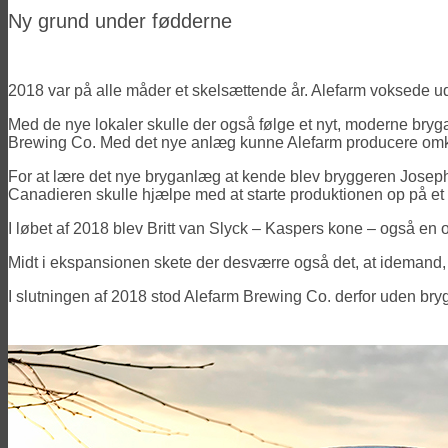
Ny grund under fødderne
2018 var på alle måder et skelsættende år. Alefarm voksede ud 
Med de nye lokaler skulle der også følge et nyt, moderne bryga
Brewing Co. Med det nye anlæg kunne Alefarm producere omkrin
For at lære det nye bryganlæg at kende blev bryggeren Joseph 
Canadieren skulle hjælpe med at starte produktionen op på et
I løbet af 2018 blev Britt van Slyck – Kaspers kone – også en of
Midt i ekspansionen skete der desværre også det, at idemand,
I slutningen af 2018 stod Alefarm Brewing Co. derfor uden br