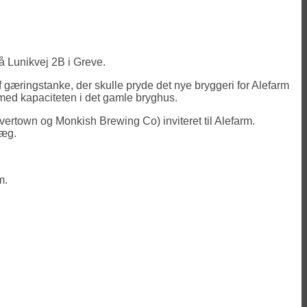
å Lunikvej 2B i Greve.
 gæringstanke, der skulle pryde det nye bryggeri for Alefarm
med kapaciteten i det gamle bryghus.
vertown og Monkish Brewing Co) inviteret til Alefarm.
læg.
m.