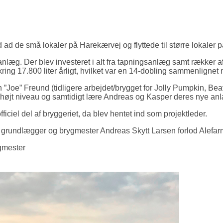
ad de små lokaler på Harekærvej og flyttede til større lokaler p
nlæg. Der blev investeret i alt fra tapningsanlæg samt rækker af
g 17.800 liter årligt, hvilket var en 14-dobling sammenlignet 
”Joe” Freund (tidligere arbejdet/brygget for Jolly Pumpkin, Bea
 højt niveau og samtidigt lære Andreas og Kasper deres nye an
ficiel del af bryggeriet, da blev hentet ind som projektleder.
 grundlægger og brygmester Andreas Skytt Larsen forlod Alefar
ygmester