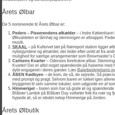
Årets Ølbar
De 5 nominerede til Årets Ølbar er:
Peders – Pisserendens ølkælder
– i Indre København f
Ølkvaliteten er tårnhøj og stemningen er afslappet. Peder
musik.
SKAAL
– på Kultorvet tæt på Nørreport station ligger 
nybegyndere og ølnørder, der leder efter unikt øl fra an
mulighed for særlige arrangementer som Brewmaster’s D
Carlsens Kvarter
– Odenses foretrukne ølbar. Stemningen
Kvarter! Der er altid noget spændende på hanerne med høj
dybt engageret i deres gæster. Læs
Bajerbestyrelsens ind
ÅBEN Kødbyen
– de kom, de så, de sejrede. Så præc
med prompt og pragt. Selvom baren er lukket igen allered
bryggeriet til selv samme lokaler, som udgjorde en af s
Himmeriget
– baren som har så gode øl og spændende et f
Blåbær Lambik på Blåbær Day valfarter folk fra nær og fjer
hypede øl, så er stedet netop Himmerige på Jorden.
Årets Ølbutik