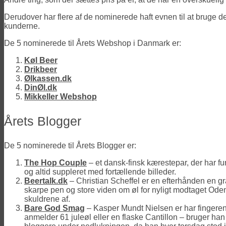
Derudover har flere af de nominerede haft evnen til at bruge de s
kunderne.
De 5 nominerede til Årets Webshop i Danmark er:
Køl Beer
Drikbeer
Ølkassen.dk
DinØl.dk
Mikkeller Webshop
Årets Blogger
De 5 nominerede til Årets Blogger er:
The Hop Couple
– et dansk-finsk kærestepar, der har fu
og altid suppleret med fortællende billeder.
Beertalk.dk
– Christian Scheffel er en efterhånden en gr
skarpe pen og store viden om øl for nyligt modtaget Od
skuldrene af.
Bare God Smag
– Kasper Mundt Nielsen er har fingeren
anmelder 61 juleøl eller en flaske Cantillon – bruger h