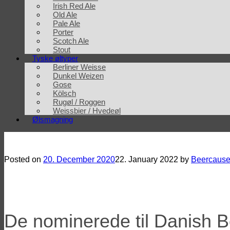
Irish Red Ale
Old Ale
Pale Ale
Porter
Scotch Ale
Stout
Tyske øltyper
Berliner Weisse
Dunkel Weizen
Gose
Kölsch
Rugøl / Roggen
Weissbier / Hvedeøl
Ølsmagning
De nominerede til Danish Beer Bloggers Awards 2020
Posted on
20. December 2020
22. January 2022
by
Beercaus
De nominerede til Danish 