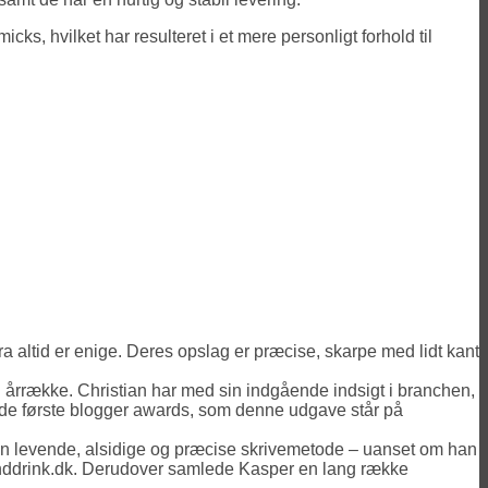
ks, hvilket har resulteret i et mere personligt forhold til
ra altid er enige. Deres opslag er præcise, skarpe med lidt kant
n årrække. Christian har med sin indgående indsigt i branchen,
 de første blogger awards, som denne udgave står på
en levende, alsidige og præcise skrivemetode – uanset om han
odanddrink.dk. Derudover samlede Kasper en lang række