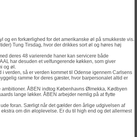
yl og en forkærlighed for det amerikanske øl på smukkeste vis.
ider) Tung Tirsdag, hvor der drikkes sort øl og høres høj
 med deres 48 varierende haner kan servicere både
. SKAAL har desuden et velfungerende køkken, som giver
 og øl.
e ud i verden, så er verden kommet til Odense igennem Carlsens
hyggelig ramme for deres gæster, hvor barpersonalet altid er
mpe ambitioner. ÅBEN indtog Københavns Ølmekka, Kødbyen
aards lange løkker. ÅBEN arbejder nemlig på at flytte
 ude foran. Særligt når det gælder den årlige udgivelsen af
” ekstra om din øloplevelse. Er du til high end og det allermest