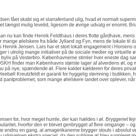
en fået skabt sig et slarrafenland ulig, hvad et normalt superm
t længst mulig levetid, ligesom de øvrige udvalg er enormt. Bria
vor man nu kan finde Henrik Feldthaus i deres flotte gårdhave, m
r mange ølelskere fra både Jylland og Fyn, mens de lokale til da
ars Henrik Jensen. Lars har et stort lokalt engagement i Horsen
ger i utrolig mange initiativer på de sociale medier og virtuelle
ale byliv på Vesterbro. Københavnerne stimler hver eneste dag 
HOSKH finder man Københavns største lager af alverdens øl, og m
eau på nye, spændende øl. Flere kalder kælderen for deres privat
Heebøll Kreutzfeldt er garanti for hyggelig stemning i butikken,
 ved pantproblemet, som mange ølelskere landet over oplever, 
nsen for, hvor meget humle, der kan hældes i øl. Bryggeriet fe
ritet, hvorfor den er blevet genbrygget af flere omgange – og ka
e endnu en gang, at amagerikanerne brygger stouts i absolut v
v udgivelsen ekstra speciel, da den sublime øl blev suppleret m