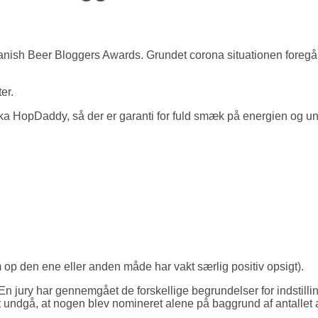
anish Beer Bloggers Awards. Grundet corona situationen foregår
er.
a HopDaddy, så der er garanti for fuld smæk på energien og un
som op den ene eller anden måde har vakt særlig positiv opsigt).
n jury har gennemgået de forskellige begrundelser for indstillin
ndgå, at nogen blev nomineret alene på baggrund af antallet af i