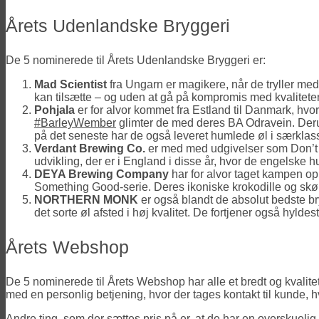
Årets Udenlandske Bryggeri
De 5 nominerede til Årets Udenlandske Bryggeri er:
Mad Scientist
fra Ungarn er magikere, når de tryller med
kan tilsætte – og uden at gå på kompromis med kvalitet
Pohjala
er for alvor kommet fra Estland til Danmark, hvo
#BarleyWember
glimter de med deres BA Odravein. De
på det seneste har de også leveret humlede øl i særkl
Verdant Brewing Co.
er med med udgivelser som Don’t T
udvikling, der er i England i disse år, hvor de engelsk
DEYA Brewing Company
har for alvor taget kampen op 
Something Good-serie. Deres ikoniske krokodille og skør
NORTHERN MONK
er også blandt de absolut bedste br
det sorte øl afsted i høj kvalitet. De fortjener også hyldes
Årets Webshop
De 5 nominerede til Årets Webshop har alle et bredt og kvalite
med en personlig betjening, hvor der tages kontakt til kunde, hvis
Andre ting, som der sættes pris på er, at de har en overskuelig