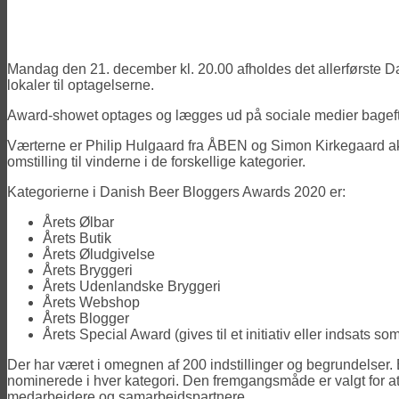
Mandag den 21. december kl. 20.00 afholdes det allerførste D
lokaler til optagelserne.
Award-showet optages og lægges ud på sociale medier bageft
Værterne er Philip Hulgaard fra ÅBEN og Simon Kirkegaard ak
omstilling til vinderne i de forskellige kategorier.
Kategorierne i Danish Beer Bloggers Awards 2020 er:
Årets Ølbar
Årets Butik
Årets Øludgivelse
Årets Bryggeri
Årets Udenlandske Bryggeri
Årets Webshop
Årets Blogger
Årets Special Award (gives til et initiativ eller indsats 
Der har været i omegnen af 200 indstillinger og begrundelser. E
nominerede i hver kategori. Den fremgangsmåde er valgt for at u
medarbejdere og samarbejdspartnere.