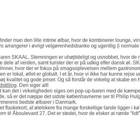
inder man den lille intime ølbar, hvor de kombinerer lounge, vin
s arrangerer i øvrigt velgørenhedsbanko og ugentlig (i normale t
ølbaren SKAAL. Stemningen er uhøjtideligt og usnobbet, hvor de
dre dele af verden, samt turister der er på udkig efter dansk øl
inner, hvor der er fokus på smagsoplevelsen mellem gastronomi
 er lokal, øllet er globalt. I et år, hvor vi ikke har kunne rejs
 kvalitet og gode priser. Og så forstår de virkelig at skabe en 
stilling
. Den siger alt!
ist kan det i virkeligheden siges om pop-up-baren med de kæ
e, så er det næppe det sidste københavnerne ser til Philip Hulg
ommerens bedste ølbarer i Danmark.
laskekort, at ølelskere fra mange forskellige lande ligger i kø
n til Åboulevard 27. Det er stedet, hvor de elsker at nørde “lidt