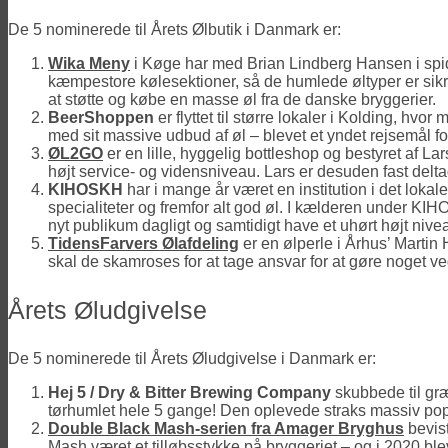
De 5 nominerede til Årets Ølbutik i Danmark er:
Wika Meny
i Køge har med Brian Lindberg Hansen i spids
kæmpestore kølesektioner, så de humlede øltyper er sikre
at støtte og købe en masse øl fra de danske bryggerier.
BeerShoppen
er flyttet til større lokaler i Kolding, h
med sit massive udbud af øl – blevet et yndet rejsemål fo
ØL2GO
er en lille, hyggelig bottleshop og bestyret af L
højt service- og vidensniveau. Lars er desuden fast delta
KIHOSKH
har i mange år været en institution i det lok
specialiteter og fremfor alt god øl. I kælderen under KI
nyt publikum dagligt og samtidigt have et uhørt højt niv
TidensFarvers Ølafdeling
er en ølperle i Århus’ Martin 
skal de skamroses for at tage ansvar for at gøre noget
Årets Øludgivelse
De 5 nominerede til Årets Øludgivelse i Danmark er:
Hej 5 / Dry & Bitter Brewing Company
skubbede til græ
tørhumlet hele 5 gange! Den oplevede straks massiv popula
Double Black Mash-serien fra Amager Bryghus
bevist
Mash været et tilløbsstykke på bryggeriet – og i 2020 ble