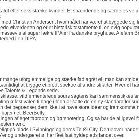
kaldt efter seks stærke kvinder. Et spændende og særdeles velud
.
 med Christian Andersen, hvor målet har været at byggede sig tilba
e ølverdenen og er et historisk testamente til en evig populær s
d massevis af super lækre IPA’er fra danske bryghuse. Alefarm Br
erhed i en DIPA.
vor mange uforglemmelige og stærke fadlagret øl, man kan smide
tidigt at brygge et bredt spektre af andre stilarter. Hver øl har e
res Talents & Legends serie.
nsklasse, vildfermenterede sours sagtens kan sammenstikkes and
 ølfestivalen tilbage i februar satte de en ny standard for sur
en det begrænser dem ikke i at have store idéer og fremkomme m
bajer i et: BeerBelly.
ingen af eget taproom og børsnotering. Og så har de alligevel 
 mestermærk.
deligt på plads i Svinninge og deres To Øl City. Derudover har d
A’er og undergæret øl har fået fast hyldeplads landet over.