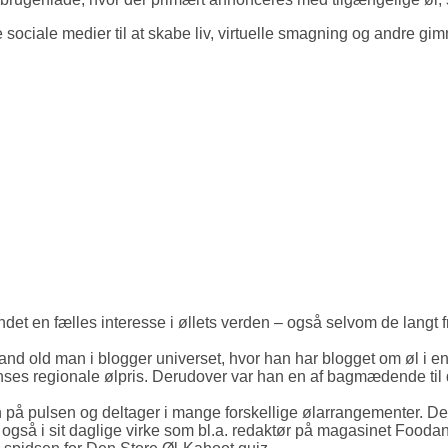
ociale medier til at skabe liv, virtuelle smagning og andre gimmic
ndet en fælles interesse i øllets verden – også selvom de langt f
and old man i blogger universet, hvor han har blogget om øl i e
enses regionale ølpris. Derudover var han en af bagmædende til
 på pulsen og deltager i mange forskellige ølarrangementer. D
an også i sit daglige virke som bl.a. redaktør på magasinet Fo