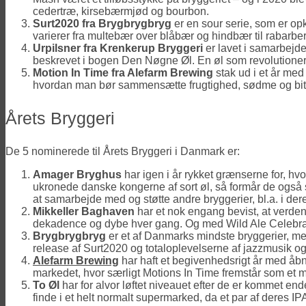
cedertræ, kirsebærmjød og bourbon.
Surt2020 fra Brygbrygbryg
er en sour serie, som er op
varierer fra multebær over blåbær og hindbær til rabarber
Urpilsner fra Krenkerup Bryggeri
er lavet i samarbejde
beskrevet i bogen Den Nøgne Øl. En øl som revolutionered
Motion In Time fra Alefarm Brewing
stak ud i et år me
hvordan man bør sammensætte frugtighed, sødme og bitt
Årets Bryggeri
De 5 nominerede til Årets Bryggeri i Danmark er:
Amager Bryghus
har igen i år rykket grænserne for, h
ukronede danske kongerne af sort øl, så formår de også sam
at samarbejde med og støtte andre bryggerier, bl.a. i de
Mikkeller Baghaven
har et nok engang bevist, at verde
dekadence og dybe hver gang. Og med Wild Ale Celebration
Brygbrygbryg
er et af Danmarks mindste bryggerier, m
release af Surt2020 og totaloplevelserne af jazzmusik og 
Alefarm Brewing
har haft et begivenhedsrigt år med åbn
markedet, hvor særligt Motions In Time fremstår som et
To Øl
har for alvor løftet niveauet efter de er kommet en
finde i et helt normalt supermarked, da et par af deres IP