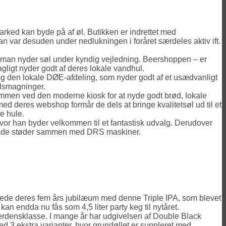
arked kan byde på af øl. Butikken er indrettet med
n var desuden under nedlukningen i foråret særdeles aktiv ift.
ens man nyder søl under kyndig vejledning. Beershoppen – er
gligt nyder godt af deres lokale vandhul.
s og den lokale DØE-afdeling, som nyder godt af et usædvanligt
 ølsmagninger.
sammen ved den moderne kiosk for at nyde godt brød, lokale
ed deres webshop formår de dels at bringe kvalitetsøl ud til et
e hule.
 hvor han byder velkommen til et fantastisk udvalg. Derudover
når de støder sammen med DRS maskiner.
jrede deres fem års jubilæum med denne Triple IPA, som blevet
n endda nu fås som 4,5 liter party keg til nytåret.
erdensklasse. I mange år har udgivelsen af Double Black
ed 3 ekstra varianter, hvor grundøllet er suppleret med