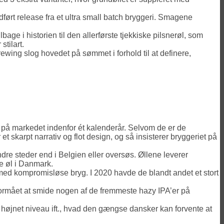
ført release fra et ultra small batch bryggeri. Smagene
ge i historien til den allerførste tjekkiske pilsnerøl, som
tilart.
ewing slog hovedet på sømmet i forhold til at definere,
 på markedet indenfor ét kalenderår. Selvom de er de
t skarpt narrativ og flot design, og så insisterer bryggeriet på
re steder end i Belgien eller oversøs. Øllene leverer
e øl i Danmark.
ed kompromisløse bryg. I 2020 havde de blandt andet et stort
formået at smide nogen af de fremmeste hazy IPA’er på
e højnet niveau ift., hvad den gængse dansker kan forvente at