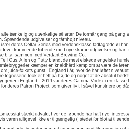
 alle tænkelig og utænkelige stilarter. De formår gang på gang a
en. Spændende udgivelser og tårnhøjt niveau.
r især deres Cellar Series med verdensklasse fadlagrede øl har 
rudover kommer de løbende med nye skarpe udgivelser og har
asse bl.a. sammen med Verdant Brewing Co.
ell Gus, Allen og Putty blandt de mest elskede engelske humleb
e humlebryggerier kæmper en knaldhård kamp om at være de føren
om juice-folkets gunst i England i år, hvor de har løftet niveaue
e tegneserie-look er helt på højde og noget af de absolut bedst
yggerier i England. I 2019 var deres Gamma Vortex i en klasse 
t for deres Patron Project, som giver liv til såvel kunstnere og då
tsmæssigt stærkt udvalg, hvor de løbende har haft nye, interess
 varen alligevel ikke er tilgængelig (i stedet for blot at tilsende
 brugerflade, hvor der primært annonceres med tilgængelige øl, s