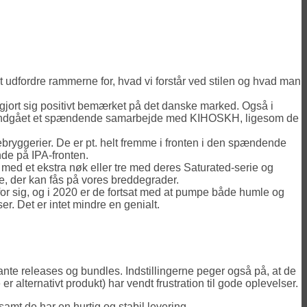
t udfordre rammerne for, hvad vi forstår ved stilen og hvad man
gjort sig positivt bemærket på det danske marked. Også i
 indgået et spændende samarbejde med KIHOSKH, ligesom de
ryggerier. De er pt. helt fremme i fronten i den spændende
de på IPA-fronten.
t med et ekstra nøk eller tre med deres Saturated-serie og
e, der kan fås på vores breddegrader.
for sig, og i 2020 er de fortsat med at pumpe både humle og
ser. Det er intet mindre en genialt.
ante releases og bundles. Indstillingerne peger også på, at de
 er alternativt produkt) har vendt frustration til gode oplevelser.
amt de har en hurtig og stabil levering.