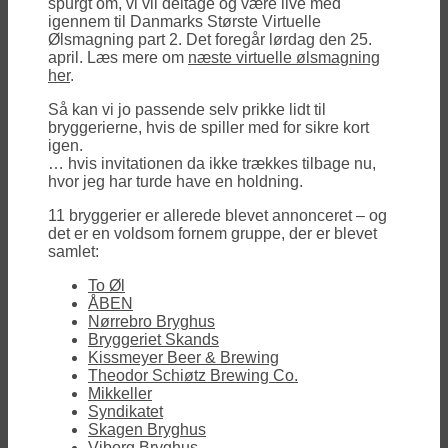
spurgt om, vi vil deltage og være live med
igennem til Danmarks Største Virtuelle
Ølsmagning part 2. Det foregår lørdag den 25.
april. Læs mere om
næste virtuelle ølsmagning
her
.
Så kan vi jo passende selv prikke lidt til
bryggerierne, hvis de spiller med for sikre kort
igen.
… hvis invitationen da ikke trækkes tilbage nu,
hvor jeg har turde have en holdning.
11 bryggerier er allerede blevet annonceret – og
det er en voldsom fornem gruppe, der er blevet
samlet:
To Øl
ÅBEN
Nørrebro Bryghus
Bryggeriet Skands
Kissmeyer Beer & Brewing
Theodor Schiøtz Brewing Co.
Mikkeller
Syndikatet
Skagen Bryghus
Viborg Bryghus