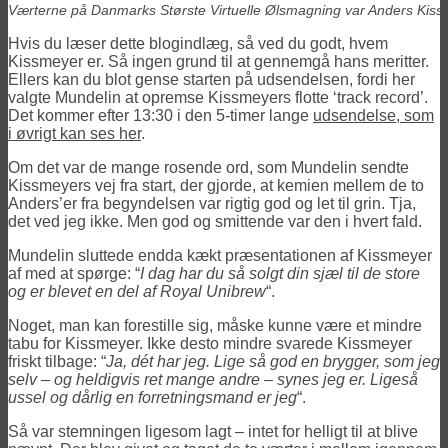
Værterne på Danmarks Største Virtuelle Ølsmagning var Anders Kiss
Hvis du læser dette blogindlæg, så ved du godt, hvem
Kissmeyer er. Så ingen grund til at gennemgå hans meritter.
Ellers kan du blot gense starten på udsendelsen, fordi her
valgte Mundelin at opremse Kissmeyers flotte ‘track record’.
Det kommer efter 13:30 i den 5-timer lange
udsendelse, som
i øvrigt kan ses her
.
Om det var de mange rosende ord, som Mundelin sendte
Kissmeyers vej fra start, der gjorde, at kemien mellem de to
Anders’er fra begyndelsen var rigtig god og let til grin. Tja,
det ved jeg ikke. Men god og smittende var den i hvert fald.
Mundelin sluttede endda kækt præsentationen af Kissmeyer
af med at spørge: “
I dag har du så solgt din sjæl til de store
og er blevet en del af Royal Unibrew
“.
Noget, man kan forestille sig, måske kunne være et mindre
tabu for Kissmeyer. Ikke desto mindre svarede Kissmeyer
friskt tilbage: “
Ja, dét har jeg. Lige så god en brygger, som jeg
selv – og heldigvis ret mange andre – synes jeg er. Ligeså
ussel og dårlig en forretningsmand er jeg
“.
Så var stemningen ligesom lagt – intet for helligt til at blive