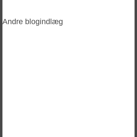
Andre blogindlæg
Vinderne til Danish Beer Blogger
Awards 2025
Ølfestivaler 2026 i Danmark
Her er de nominerede til Danish Beer
Blogger Awards 2025
Tilmelding til DBBA 2025