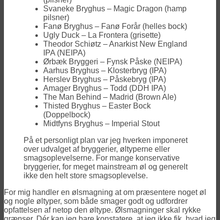
Svaneke Bryghus – Magic Dragon (hamp
pilsner)
Fanø Bryghus – Fanø Forår (helles bock)
Ugly Duck – La Frontera (grisette)
Theodor Schiøtz – Anarkist New England
IPA (NEIPA)
Ørbæk Bryggeri – Fynsk Påske (NEIPA)
Aarhus Bryghus – Klosterbryg (IPA)
Herslev Bryghus – Påskebryg (IPA)
Amager Bryghus – Todd (DDH IPA)
The Man Behind – Madrid (Brown Ale)
Thisted Bryghus – Easter Bock
(Doppelbock)
Midtfyns Bryghus – Imperial Stout
På et personligt plan var jeg hverken imponeret
over udvalget af bryggerier, øltyperne eller
smagsoplevelserne. For mange konservative
bryggerier, for meget mainstream øl og generelt
ikke den helt store smagsoplevelse.
For mig handler en ølsmagning at om præsentere noget øl
og nogle øltyper, som både smager godt og udfordrer
opfattelsen af netop den øltype. Ølsmagninger skal rykke
grænser. Dér kan jeg bare konstatere, at jeg ikke fik, hvad jeg