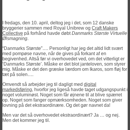
I fredags, den 10. april, deltog jeg i det, som 12 danske
bryggerier sammen med Royal Unibrew og
Craft Makers
Collective
på forhånd havde døbt
Danmarks Største Virtuelle
Ølsmagning
.
“Danmarks Største”…. Personligt har jeg det altid lidt svært
med pompøse navne, når de gives på forkant af en
begivenhed. Altså før vi overhovedet ved, om det vitterligt er
‘Danmarks Største’. Måske er det blot janteloven, som styrer
mig. Måske er det den græske lærdom om Ikaros, som fløj for
tæt på solen….
Omvendt så arbejder jeg til dagligt med
digital
markedsføring
, hvorfor jeg ligeså havde taget udgangspunkt i
noget voluminøst. Noget som får øjnene til at blive spærret
op. Noget som fanger opmærksomheden. Noget som giver
lovning på det ekstraordinære. Og det gør navnet da!
Men var det så overhovedet ekstraordinært? Ja … og nej.
Men det kommer jeg til.