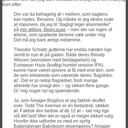
kom efter.
Der var da behagelig øl i mellem, som sagtens
kan nydes. Bevares. Og måske er jeg ekstra svær
at imponere, da jeg til “dagligt leger ølanmelder”
på
min ølblog, Beercause
– men der var ingen af
øllene, som sparkede benene væk under mig.
Det må jeg bare ærligt indrømme.
Theodor Schiøtz gutterne har endda næsten lige
sendt to nye øl på gaden. Både deres Bloody
Weizen (weissbier med blodappelsin) og
European Haze (kraftigt humlet session IPA)
kunne have været sjovere at få med end den, som
de selv erklærede som værende deres ‘flagskibs-
øl’. Det er jo netop flagskibet, fordi mange
allerede har smagt den – og sikkert flere gange.
Gi’ mig noget nyt og spændende.
Ja, selv Amager Bryghus er jeg faktisk skuffet
over. Todd The Axeman er en fantastisk, lækker
øl. Faktisk den bedste af de 12 øl – lad mig lige
slå dét fast! Men det er også et meget sikkert valg.
Hvorfor ikke udfordre os med en syrlig
Babelsberger Babyboom eksempelvis? Amager