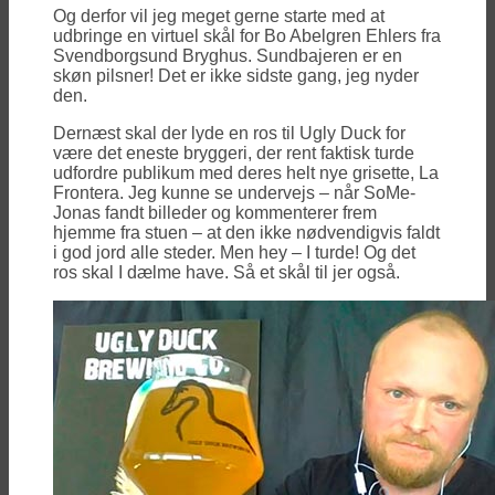
Og derfor vil jeg meget gerne starte med at
udbringe en virtuel skål for Bo Abelgren Ehlers fra
Svendborgsund Bryghus. Sundbajeren er en
skøn pilsner! Det er ikke sidste gang, jeg nyder
den.
Dernæst skal der lyde en ros til Ugly Duck for
være det eneste bryggeri, der rent faktisk turde
udfordre publikum med deres helt nye grisette, La
Frontera. Jeg kunne se undervejs – når SoMe-
Jonas fandt billeder og kommenterer frem
hjemme fra stuen – at den ikke nødvendigvis faldt
i god jord alle steder. Men hey – I turde! Og det
ros skal I dælme have. Så et skål til jer også.