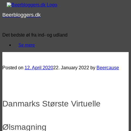
Skip
to
Beerbloggers.dk
content
Det bedste øl fra ind- og udland
Se mere
Danmarks Største Virtuelle Ølsmagning
Posted on
12. April 2020
22. January 2022
by
Beercause
Danmarks Største Virtuelle
Ølsmagning