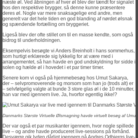
næste øl. Ved åbningen af hver øl blev der tændt for signalet
hos den respektive brygger, så denne kunne præsentere
deres øl. Nogle var mere snaksagelige end andre, men
generelt var det hele tiden en god blanding af nørdet ølsnak
og spændende fortælling om bryggeriet.
Ligeså blev der ofte stillet om til en masse kendte, som også
bidrog til underholdningen.
Eksempelvis besøgte vi Anders Breinholt i hans sommerhus,
som hurtigt erklærede sig lykkelig for at være med i
arrangementet, så han havde en god undskyldning for sidde i
solen og hælde øl i hovedet i et par timer timer.
Senere kom vi også på hjemmebesøg hos Umut Sakarya,
der – selvpromoverende og morsom som han jo (trods alt) er
– selvfølgelig valgte at bunde 3 store glas øl i de 10 minutter,
han var med igennem live. Ja, hvorfor egentlig ikke!?
Danmarks Største Virtuelle Ølsmagning havde virtuelt besøg af Umut
Der var også et par musikanter igennem, hvor nogle spillede
live – og andre havde produceret live-sessions på forhånd.
Desværre gik lyden dårligt igennem på Andres Odbjergs live-