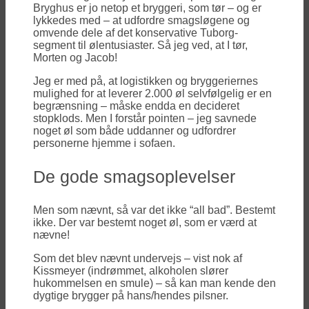
Bryghus er jo netop et bryggeri, som tør – og er
lykkedes med – at udfordre smagsløgene og
omvende dele af det konservative Tuborg-
segment til ølentusiaster. Så jeg ved, at I tør,
Morten og Jacob!
Jeg er med på, at logistikken og bryggeriernes
mulighed for at leverer 2.000 øl selvfølgelig er en
begrænsning – måske endda en decideret
stopklods. Men I forstår pointen – jeg savnede
noget øl som både uddanner og udfordrer
personerne hjemme i sofaen.
De gode smagsoplevelser
Men som nævnt, så var det ikke “all bad”. Bestemt
ikke. Der var bestemt noget øl, som er værd at
nævne!
Som det blev nævnt undervejs – vist nok af
Kissmeyer (indrømmet, alkoholen slører
hukommelsen en smule) – så kan man kende den
dygtige brygger på hans/hendes pilsner.