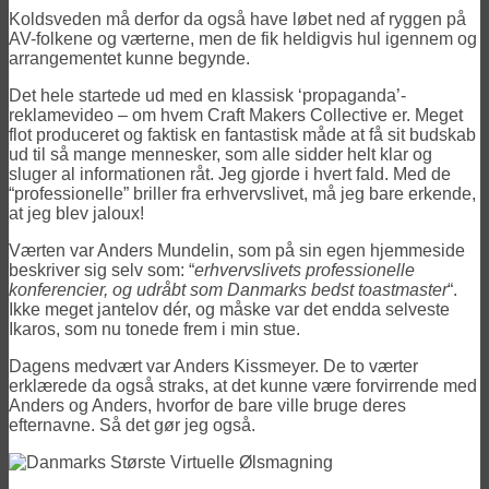
Koldsveden må derfor da også have løbet ned af ryggen på
AV-folkene og værterne, men de fik heldigvis hul igennem og
arrangementet kunne begynde.
Det hele startede ud med en klassisk ‘propaganda’-
reklamevideo – om hvem Craft Makers Collective er. Meget
flot produceret og faktisk en fantastisk måde at få sit budskab
ud til så mange mennesker, som alle sidder helt klar og
sluger al informationen råt. Jeg gjorde i hvert fald. Med de
“professionelle” briller fra erhvervslivet, må jeg bare erkende,
at jeg blev jaloux!
Værten var Anders Mundelin, som på sin egen hjemmeside
beskriver sig selv som: “
erhvervslivets professionelle
konferencier, og udråbt som Danmarks bedst toastmaster
“.
Ikke meget jantelov dér, og måske var det endda selveste
Ikaros, som nu tonede frem i min stue.
Dagens medvært var Anders Kissmeyer. De to værter
erklærede da også straks, at det kunne være forvirrende med
Anders og Anders, hvorfor de bare ville bruge deres
efternavne. Så det gør jeg også.