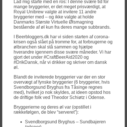
Lad mig starte med en ros: I denne svære tid for
mange bryggerier, er det meget prisværdigt, at
Royal Unibrew valgte at invitere 11 andre
bryggerier med – og ikke valgte at holde
Danmarks Største Virtuelle Ølsmagning
bestående af øl kun fra deres mange subbrands.
I Beerbloggers.dk har vi siden starten af corona-
krisen også slået på tromme for, at forbrugerne og
ølbranchen skal stå sammen og hjælpe
hverandre igennem disse svære måneder. Vi har
gjort det under #CraftBeerAid2020 og
#DrikDansk, når vi drikker og skriver om dansk
øl.
Blandt de inviterede bryggerier var der en stor
overvægt af fynske bryggerier (6 bryggerier, hvis
Svendborgsund Bryghus fra Tåsinge regnes
med), hvilket jo nok skyldes, at ideen opstod hos
de driftige folk ved Theodor Schiøtz i Odense.
Bryggerierne og deres øl var (opstillet i
rækkefølgen, de blev “serveret”):
Svendborgsund Bryghus – Sundbajeren
(pilsner)