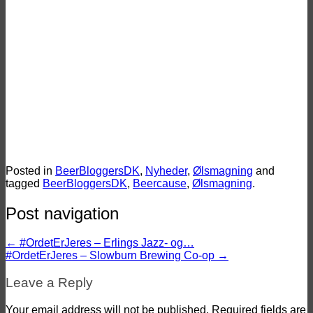
Ølbraisserede svinekæber med
nøddedrys – Ølmad med
CopenhagenBeerTraveler
Vinderne til Danish Beer Blogger
Awards 2024
Posted in
BeerBloggersDK
,
Nyheder
,
Ølsmagning
and
tagged
BeerBloggersDK
,
Beercause
,
Ølsmagning
.
Post navigation
←
#OrdetErJeres – Erlings Jazz- og…
#OrdetErJeres – Slowburn Brewing Co-op
→
Leave a Reply
Your email address will not be published.
Required fields are