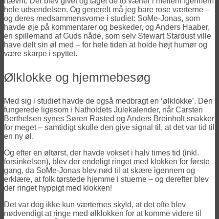
nævnt. Der blev givet og taget de to værter i mellem igennem
hele udsendelsen. Og generelt må jeg bare rose værterne –
og deres medsammensvorne i studiet: SoMe-Jonas, som
havde øje på kommentarer og beskeder, og Anders Haaber,
en spillemand af Guds nåde, som selv Stewart Stardust ville
have delt sin øl med – for hele tiden at holde højt humør og
være skarpe i spyttet.
Ølklokke og hjemmebesøg
Med sig i studiet havde de også medbragt en ‘ølklokke’. Den
fungerede ligesom i Natholdets Julekalender, når Carsten
Berthelsen synes Søren Rasted og Anders Breinholt snakker
for meget – samtidigt skulle den give signal til, at det var tid til
en ny øl.
Og efter en øltørst, der havde vokset i halv times tid (inkl.
forsinkelsen), blev der endeligt ringet med klokken for første
gang, da SoMe-Jonas blev nød til at skære igennem og
erklære, at folk tørstede hjemme i stuerne – og derefter blev
der ringet hyppigt med klokken!
Det var dog ikke kun værternes skyld, at det ofte blev
nødvendigt at ringe med ølklokken for at komme videre til