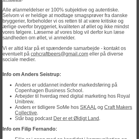
Alle ølanmeldelser er 100% subjektive og autentiske.
Selvom vi er heldige at modtage smagsprøver fra danske
bryggerier, forbeholder vi os retten til at være kritiske og
ærlige overfor bryggeriet, kvaliteten af øllet og ikke mindst
vores følgere. Læserne af vores blog vil derfor kun læse
sandheden om øllet, vi anmelder.
Vi er altid klar på et spændende samarbejde - kontakt os
eventuelt på
cphcraftbeers@gmail.com
eller på diverse
sociale medier.
Info om Anders Seistrup:
Anders er uddannet indenfor markedsføring på
Copenhagen Business School.
Arbejder til hverdag med digital marketing hos Royal
Unibrew.
Anders er tidligere SoMe hos
SKAAL
og
Craft Makers
Collective
.
Står bag podcast
Der er et Øldigt Land
.
Info om Filip Fernando: