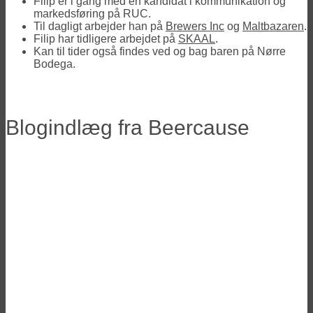
Filip er i gang med en kandidat i kommunikation og
markedsføring på RUC.
Til dagligt arbejder han på
Brewers Inc
og
Maltbazaren
.
Filip har tidligere arbejdet på
SKAAL
.
Kan til tider også findes ved og bag baren på Nørre
Bodega.
Blogindlæg fra Beercause
Ølfestivaler 2026 i Danmark
2025 Ølfestivaler i Danmark
10 øl du skal smage til Ølfestival 2024
Ølfestivaler 2024 oversigt
Lad Mig Smage – reportage fra Ølfestival
2023
10 øl du skal smage til Ølfestival 2023
Den Danske Ølpris 2023