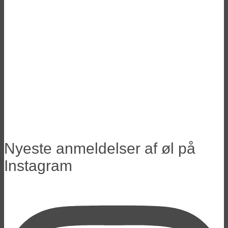
Craft Beer: Hvornår er øllen pengene
værd?
BarleyWember anbefalinger: De Bedste
Barley Wines
Reportage fra Copenhagen Beer Week
2020
Bamberg: Reinheitsgebot og Rauchbier
München: Oktoberfest i en coronatid
Danmarks Største Virtuelle Ølsmagning
2
Danmarks Største Virtuelle Ølsmagning
Nyeste anmeldelser af øl på
Instagram