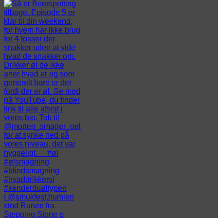
I @smukfest.humlen
stod Runee fra
Stepping Stone o