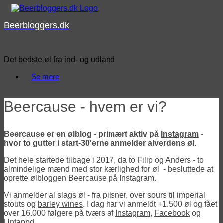
Skip
to
Beerbloggers.dk
content
Det bedste øl fra ind- og udland
Se mere
Beercause - hvem er vi?
Beercause er en ølblog - primært aktiv på
Instagram
-
hvor to gutter i start-30'erne anmelder alverdens øl.
Det hele startede tilbage i 2017, da to Filip og Anders - to
almindelige mænd med stor kærlighed for øl - besluttede at
oprette ølbloggen Beercause på Instagram.
Vi anmelder al slags øl - fra pilsner, over sours til imperial
stouts og
barley wines
. I dag har vi anmeldt +1.500 øl og fået
over 16.000 følgere på tværs af
Instagram
,
Facebook
og
Untappd
.