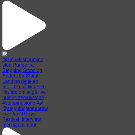
Live fra O Days
Festival. Interview
med @philiphul