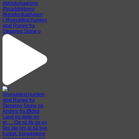
I @smukfest.humlen
stod Runee fra
Stepping Stone o