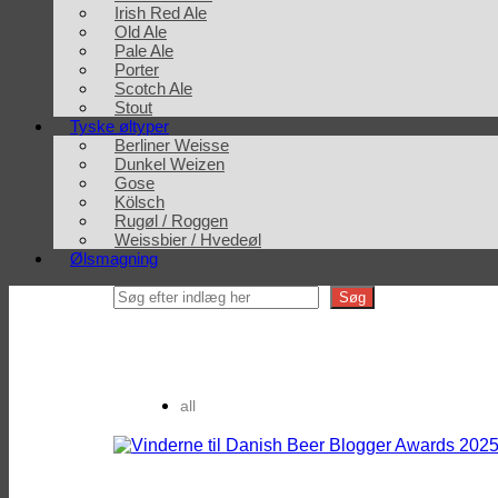
Irish Red Ale
Old Ale
Pale Ale
Porter
Scotch Ale
Stout
Tyske øltyper
Berliner Weisse
Dunkel Weizen
Gose
Kölsch
Rugøl / Roggen
Weissbier / Hvedeøl
Ølsmagning
Search
Søg
all